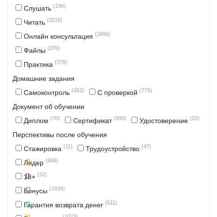
(196)
Слушать
(1018)
Читать
(1696)
Онлайн консультация
(270)
Файлы
(378)
Практика
Домашние задания
(262)
(779)
Самоконтроль
С проверкой
Документ об обучении
(70)
(835)
(22)
Диплом
Сертификат
Удостоверение
Перспективы после обучения
(11)
(47)
Стажировка
Трудоустройство
(608)
Лидер
(32)
18+
(1034)
Бонусы
(511)
Гарантия возврата денег
(1073)