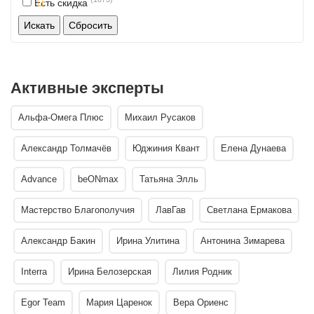
Есть скидка
Активные эксперты
Альфа-Омега Плюс
Михаил Русаков
Александр Толмачёв
Юджиния Квант
Елена Дунаева
Advance
beONmax
Татьяна Элль
Мастерство Благополучия
ЛавГав
Светлана Ермакова
Александр Бакин
Ирина Улитина
Антонина Зимарева
Interra
Ирина Белозерская
Лилия Родник
Egor Team
Мария Царенок
Вера Ориенс