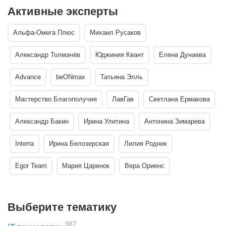
Активные эксперты
Альфа-Омега Плюс
Михаил Русаков
Александр Толмачёв
Юджиния Квант
Елена Дунаева
Advance
beONmax
Татьяна Элль
Мастерство Благополучия
ЛавГав
Светлана Ермакова
Александр Бакин
Ирина Улитина
Антонина Зимарева
Interra
Ирина Белозерская
Лилия Родник
Egor Team
Мария Царенок
Вера Ориенс
Выберите тематику
387