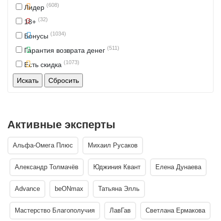
(608)
Лидер
(32)
18+
(1034)
Бонусы
(511)
Гарантия возврата денег
(1073)
Есть скидка
Активные эксперты
Альфа-Омега Плюс
Михаил Русаков
Александр Толмачёв
Юджиния Квант
Елена Дунаева
Advance
beONmax
Татьяна Элль
Мастерство Благополучия
ЛавГав
Светлана Ермакова