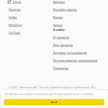
Авторы
Signal
Онлайн-школы
Telegram
Видео
Twitter
Акции
WhatsApp
О сайте:
YouTube
О проекте
Для авторов
Договор пользования
Использование материалов
Подписка
© 2026, "video-kursi.net". Лучшие тренинги и курсы в одном месте. Все
права на материалы, находящиеся на сайте, охраняются в соответствии
This website uses cookies to ensure you get the best experience on our website.
с законодательством..
Got it!