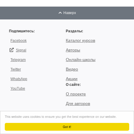
Наверх
Подпишитесь:
Разделы:
Каталог курсов
Facebook
Авторы
Signal
Онлайн-школы
Telegram
Видео
Twitter
Акции
WhatsApp
О сайте:
YouTube
О проекте
Для авторов
Договор пользования
This website uses cookies to ensure you get the best experience on our website.
Использование материалов
Got it!
Подписка