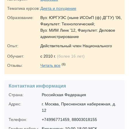
Тематика курсов:
Диета и похудение
Образование:
Вуз: ЮРГУЭС (ныне ИСОиП (ф) ДГТУ) '06,
Факультет: Технологический;
Вуз: МИМ Линк '12, Факультет: Деловое
администрирование
Опыт:
Действительный член Национального
Общества Диетологов РФ;
Обучает:
с 2010 г.
(более 16 лет)
Дипломированный нутрициолог;
(6)
Дипломированный спортивный диетолог;
Отзывы:
Читать все
Дипломированный инструктор
бодибилдинга, фитнеса, оздоровительной
физической культуры;
Контактная информация
Сертифицированный консультант в
Страна:
Российская Федерация
вопросах питания и диетологии;
Технол. факультет Южно-Российского
Адрес:
г. Москва, Пресненская набережная, д.
Государственного Университета
12
Экономики и Сервиса, 2001-2006г..
Телефон:
+74996771459, 88003018155
График работы:
Ежедневно: 10:00-18:00 МСК