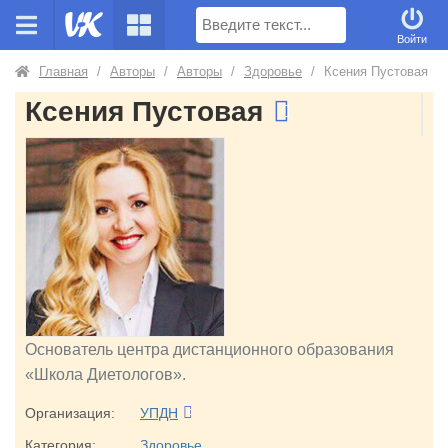
Поиск
Войти
Главная
/
Авторы
/
Авторы
/
Здоровье
/
Ксения Пустовая
Ксения Пустовая
Основатель центра дистанционного образования
«Школа Диетологов».
Организация:
УПДН
Категория:
Здоровье