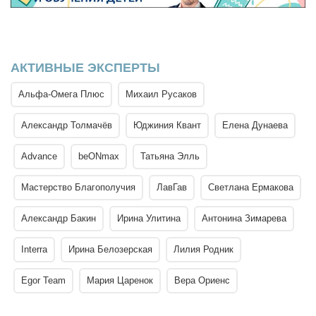
АКТИВНЫЕ ЭКСПЕРТЫ
Альфа-Омега Плюс
Михаил Русаков
Александр Толмачёв
Юджиния Квант
Елена Дунаева
Advance
beONmax
Татьяна Элль
Мастерство Благополучия
ЛавГав
Светлана Ермакова
Александр Бакин
Ирина Улитина
Антонина Зимарева
Interra
Ирина Белозерская
Лилия Родник
Egor Team
Мария Царенок
Вера Ориенс