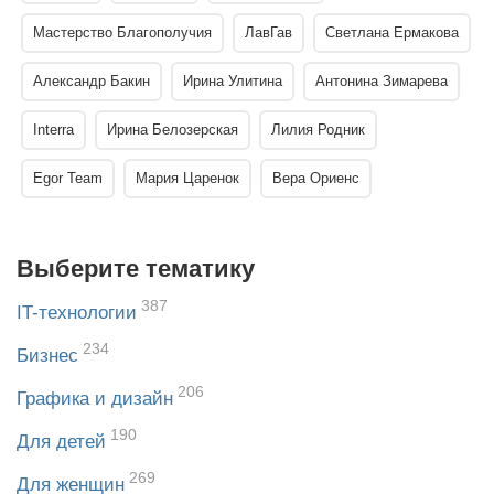
Мастерство Благополучия
ЛавГав
Светлана Ермакова
Александр Бакин
Ирина Улитина
Антонина Зимарева
Interra
Ирина Белозерская
Лилия Родник
Egor Team
Мария Царенок
Вера Ориенс
Выберите тематику
387
IT-технологии
234
Бизнес
206
Графика и дизайн
190
Для детей
269
Для женщин