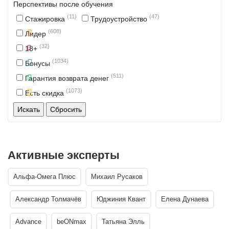
Перспективы после обучения
(11)
(47)
Стажировка
Трудоустройство
(608)
Лидер
(32)
18+
(1034)
Бонусы
(511)
Гарантия возврата денег
(1073)
Есть скидка
Активные эксперты
Альфа-Омега Плюс
Михаил Русаков
Александр Толмачёв
Юджиния Квант
Елена Дунаева
Advance
beONmax
Татьяна Элль