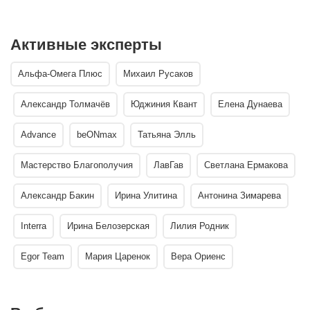
Активные эксперты
Альфа-Омега Плюс
Михаил Русаков
Александр Толмачёв
Юджиния Квант
Елена Дунаева
Advance
beONmax
Татьяна Элль
Мастерство Благополучия
ЛавГав
Светлана Ермакова
Александр Бакин
Ирина Улитина
Антонина Зимарева
Interra
Ирина Белозерская
Лилия Родник
Egor Team
Мария Царенок
Вера Ориенс