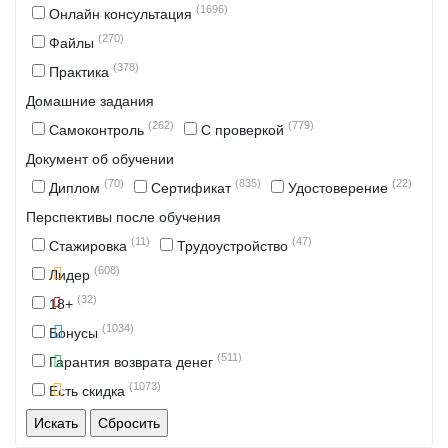
(1696)
Онлайн консультация
(270)
Файлы
(378)
Практика
Домашние задания
(262)
(779)
Самоконтроль
С проверкой
Документ об обучении
(70)
(835)
(22)
Диплом
Сертификат
Удостоверение
Перспективы после обучения
(11)
(47)
Стажировка
Трудоустройство
(608)
Лидер
(32)
18+
(1034)
Бонусы
(511)
Гарантия возврата денег
(1073)
Есть скидка