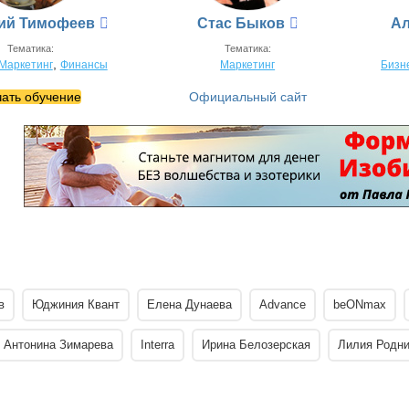
ий Тимофеев
Стас Быков
Ал
Тематика:
Тематика:
,
Маркетинг
Финансы
Маркетинг
Бизн
ать обучение
Официальный сайт
в
Юджиния Квант
Елена Дунаева
Advance
beONmax
Антонина Зимарева
Interra
Ирина Белозерская
Лилия Родни