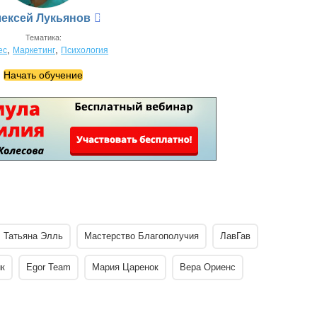
ексей Лукьянов
Тематика:
,
,
ес
Маркетинг
Психология
Начать обучение
Татьяна Элль
Мастерство Благополучия
ЛавГав
к
Egor Team
Мария Царенок
Вера Ориенс