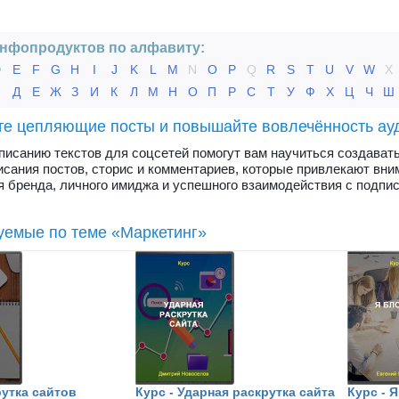
нфопродуктов по алфавиту:
D
E
F
G
H
I
J
K
L
M
N
O
P
Q
R
S
T
U
V
W
X
Г
Д
Е
Ж
З
И
К
Л
М
Н
О
П
Р
С
Т
У
Ф
Х
Ц
Ч
Ш
те цепляющие посты и повышайте вовлечённость ау
писанию текстов для соцсетей помогут вам научиться создават
исания постов, сторис и комментариев, которые привлекают вн
 бренда, личного имиджа и успешного взаимодействия с подпи
уемые по теме «Маркетинг»
рутка сайтов
Курс - Ударная раскрутка сайта
Курс - 