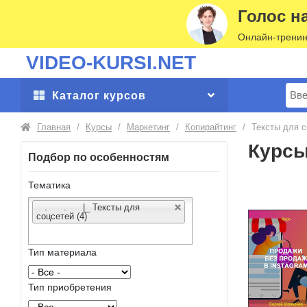
Голос н
Онлайн-тренин
VIDEO-KURSI.NET
Поис
Каталог курсов
Главная
/
Курсы
/
Маркетинг
/
Копирайтинг
/
Тексты для с
Курсы
Подбор по особенностям
Тематика
. . |_ Тексты для
соцсетей (4)
Тип материала
Тип приобретения