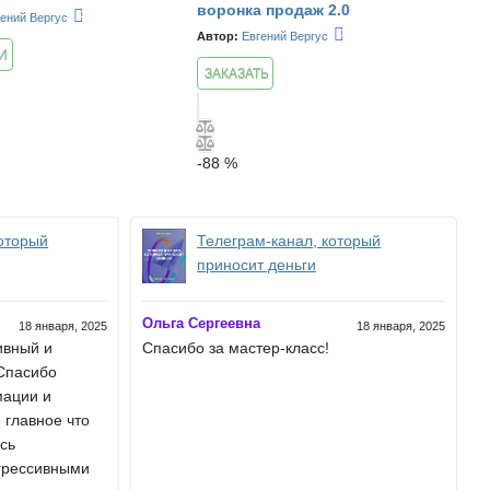
воронка продаж 2.0
гений Вергус
Автор:
Евгений Вергус
И
ЗАКАЗАТЬ
-
88
%
который
Телеграм-канал, который
приносит деньги
Ольга Сергеевна
18 января, 2025
18 января, 2025
ивный и
Спасибо за мастер-класс!
Спасибо
мации и
 главное что
ись
агрессивными