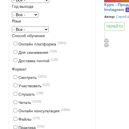
Курс - Прод
Год выхода
Instagram
Б
Автор:
Сергей 
Язык
ПЕРЕЙТИ
К КУРСУ
Способ обучения
(3051)
Онлайн платформа
(753)
Для скачивания
(126)
Доставка почтой
Формат
(3261)
Смотреть
(615)
Участвовать
(196)
Слушать
(1018)
Читать
(1696)
Онлайн консультация
(270)
Файлы
(378)
Практика