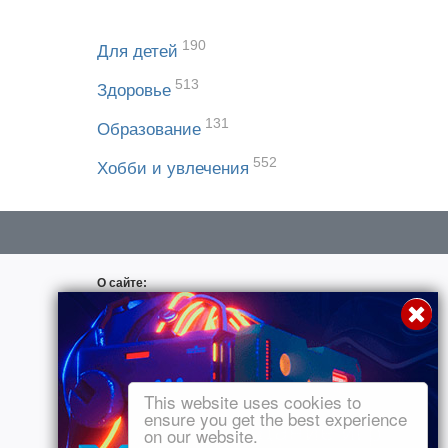
190
Для детей
513
Здоровье
131
Образование
552
Хобби и увлечения
О сайте:
О проекте
Для авторов
Договор пользования
This website uses cookies to
Использование материалов
ensure you get the best experience
on our website.
Подписка