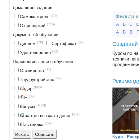
Домашние задания
(262)
Самоконтроль
Фильтр и
A
B
C
(779)
С проверкой
А
Б
В
Документ об обучении
(70)
(835)
Диплом
Сертификат
Создавай
(22)
Удостоверение
Курсы по на
техники нап
Перспективы после обучения
продвижения
(11)
Стажировка
(47)
Трудоустройство
Рекоменд
(608)
Лидер
(32)
18+
(1034)
Бонусы
(511)
Гарантия возврата денег
(1073)
Есть скидка
Курс - Раск