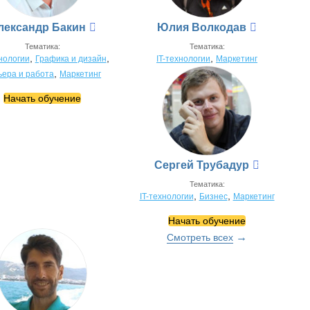
лександр Бакин
Юлия Волкодав
Тематика:
Тематика:
,
,
,
хнологии
Графика и дизайн
IT-технологии
Маркетинг
,
ьера и работа
Маркетинг
Начать обучение
Сергей Трубадур
Тематика:
,
,
IT-технологии
Бизнес
Маркетинг
Начать обучение
Смотреть всех