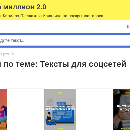
а миллион 2.0
г Кирилла Плешакова-Качалина по раскрытию голоса.
К
к
оцсетей
 по теме: Тексты для соцсетей