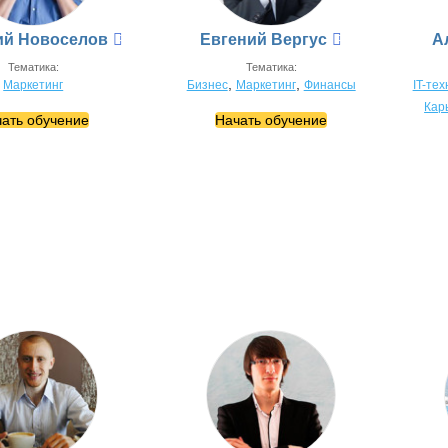
ий Новоселов
Евгений Вергус
А
Тематика:
Тематика:
,
,
Маркетинг
Бизнес
Маркетинг
Финансы
IT-те
Кар
ать обучение
Начать обучение