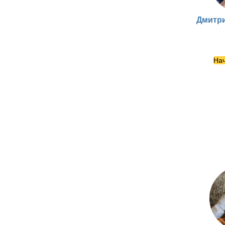
Дмитр
Нач