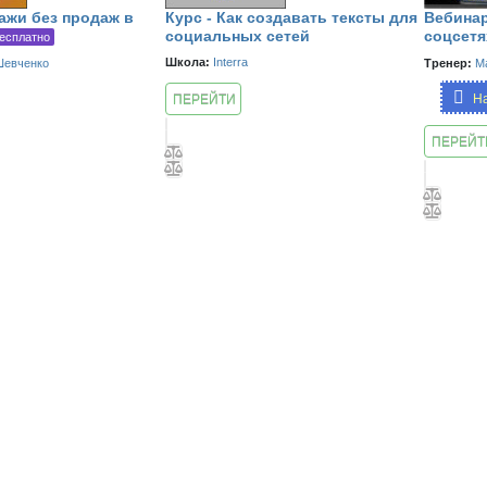
ажи без продаж в
Курс - Как создавать тексты для
Вебинар
социальных сетей
соцсетя
есплатно
Школа:
Interra
Шевченко
Тренер:
М
На
ПЕРЕЙТИ
К КУРСУ
ПЕРЕЙТ
К
ЗАНЯТ