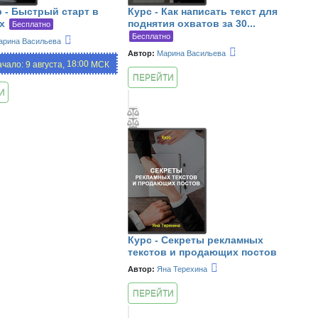
 - Быстрый старт в
Курс - Как написать текст для
х
поднятия охватов за 30...
Бесплатно
Бесплатно
арина Васильева
Автор:
Марина Васильева
18:00
чало: 9 августа,
МСК
ПЕРЕЙТИ
К КУРСУ
И
ИЮ
Курс - Секреты рекламных
текстов и продающих постов
Автор:
Яна Терехина
ПЕРЕЙТИ
К КУРСУ