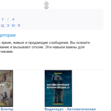
Y
Z
#
Щ
Э
Ю
Я
дитории
ь яркие, живые и продающие сообщения. Вы освоите
имание и вызывают отклик. Эти навыки важны для
счиками.
Я Блогер
Видеокурс - Автоматическая