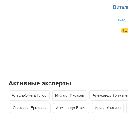
Витал
,
Бизнес
Нач
Активные эксперты
Альфа-Омега Плюс
Михаил Русаков
Александр Толмачё
Светлана Ермакова
Александр Бакин
Ирина Улитина