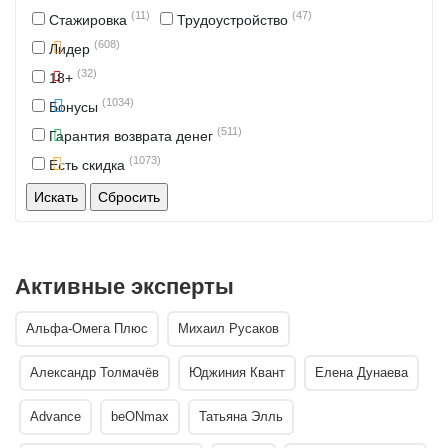
(11)
(47)
Стажировка
Трудоустройство
(608)
Лидер
(32)
18+
(1034)
Бонусы
(511)
Гарантия возврата денег
(1073)
Есть скидка
Активные эксперты
Альфа-Омега Плюс
Михаил Русаков
Александр Толмачёв
Юджиния Квант
Елена Дунаева
Advance
beONmax
Татьяна Элль