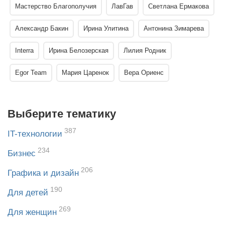
Мастерство Благополучия
ЛавГав
Светлана Ермакова
Александр Бакин
Ирина Улитина
Антонина Зимарева
Interra
Ирина Белозерская
Лилия Родник
Egor Team
Мария Царенок
Вера Ориенс
Выберите тематику
387
IT-технологии
234
Бизнес
206
Графика и дизайн
190
Для детей
269
Для женщин