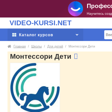
Професс
Научитесь соз
VIDEO-KURSI.NET
Поис
Каталог курсов
Главная
/
Школы
/
Для детей
/
Монтессори Дети
Монтессори Дети