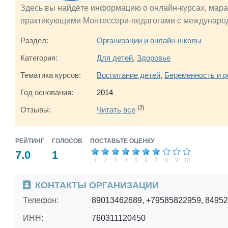
Здесь вы найдёте информацию о онлайн-курсах, мара
практикующими Монтессори-педагогами с междунар
Раздел:
Организации и онлайн-школы
Категория:
Для детей
,
Здоровье
Тематика курсов:
Воспитание детей
,
Беременность и 
Год основания:
2014
(2)
Отзывы:
Читать все
РЕЙТИНГ
ГОЛОСОВ
ПОСТАВЬТЕ ОЦЕНКУ
7.0
1
1
2
3
4
5
6
7
8
9
10
КОНТАКТЫ ОРГАНИЗАЦИИ
Телефон:
89013462689, +79585822959, 8495
ИНН:
760311120450