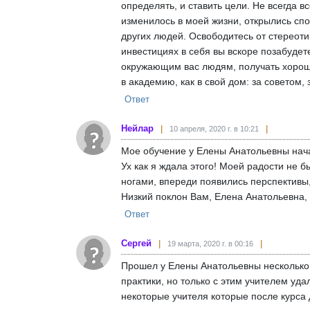
определять, и ставить цели. Не всегда 
изменилось в моей жизни, открылись спо
других людей. Освободитесь от стереоти
инвестициях в себя вы вскоре позабудете
окружающим вас людям, получать хорошие
в академию, как в свой дом: за советом,
Ответ
Нейлар
10 апреля, 2020 г. в 10:21
Мое обучение у Елены Анатольевны начал
Ух как я ждала этого! Моей радости не 
ногами, впереди появились перспективы,
Низкий поклон Вам, Елена Анатольевна, 
Ответ
Сергей
19 марта, 2020 г. в 00:16
Прошел у Елены Анатольевны несколько 
практики, но только с этим учителем уда
некоторые учителя которые после курса 