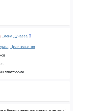
Елена Дунаева
ерика
,
Целительство
ков
ов
йн платформа
я с бесплатным материалом автора: