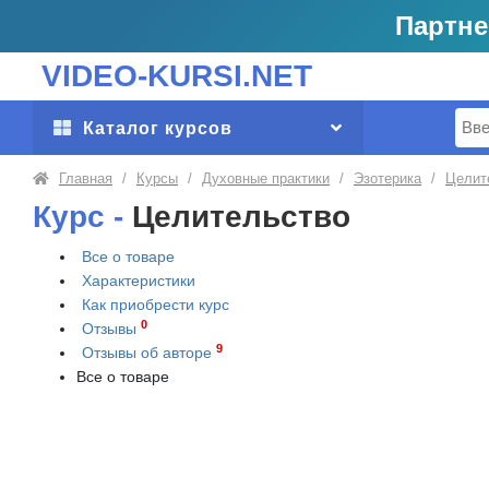
Партне
VIDEO-KURSI.NET
Поис
Каталог курсов
Главная
/
Курсы
/
Духовные практики
/
Эзотерика
/
Целит
Курс -
Целительство
Все о товаре
Характеристики
Как приобрести
курс
0
Отзывы
9
Отзывы об авторе
Все о товаре