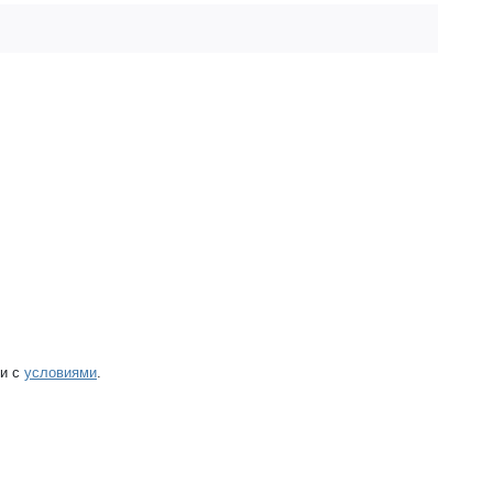
ии с
условиями
.