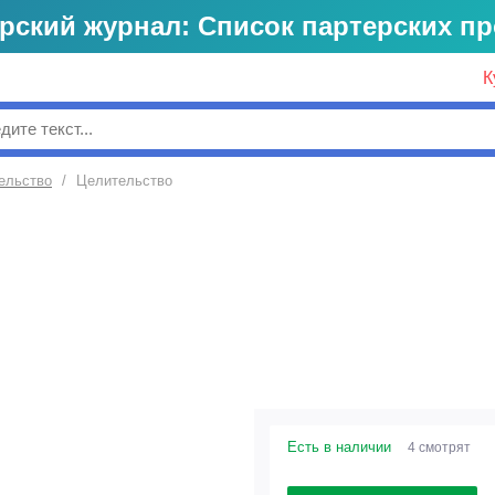
рский журнал: Список партерских п
К
к
ельство
/
Целительство
Есть в наличии
4 смотрят