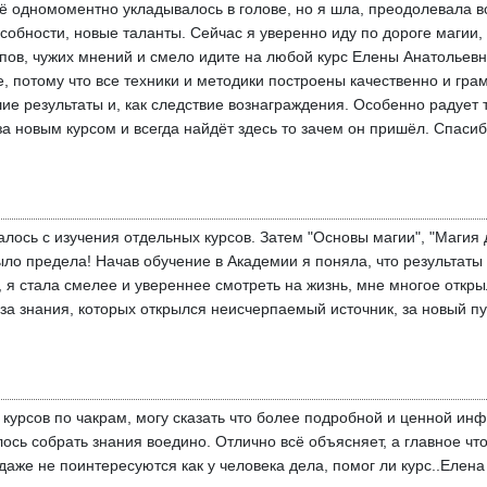
всё одномоментно укладывалось в голове, но я шла, преодолевала 
собности, новые таланты. Сейчас я уверенно иду по дороге магии
пов, чужих мнений и смело идите на любой курс Елены Анатольевн
, потому что все техники и методики построены качественно и грам
 результаты и, как следствие вознаграждения. Особенно радует то
 за новым курсом и всегда найдёт здесь то зачем он пришёл. Спасиб
ось с изучения отдельных курсов. Затем "Основы магии", "Магия д
было предела! Начав обучение в Академии я поняла, что результаты
 я стала смелее и увереннее смотреть на жизнь, мне многое открыл
за знания, которых открылся неисчерпаемый источник, за новый пу
курсов по чакрам, могу сказать что более подробной и ценной инф
лось собрать знания воедино. Отлично всё объясняет, а главное чт
даже не поинтересуются как у человека дела, помог ли курс..Елена