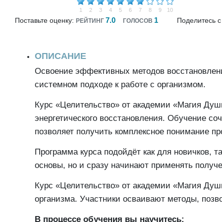
1
2
3
4
5
6
7
8
9
10
7.0
1
Поставьте оценку:
Поделитесь с
РЕЙТИНГ
ГОЛОСОВ
ОПИСАНИЕ
Освоение эффективных методов восстановления
системном подходе к работе с организмом.
Курс «Целительство» от академии «Магия Души
энергетического восстановления. Обучение соч
позволяет получить комплексное понимание пр
Программа курса подойдёт как для новичков, та
основы, но и сразу начинают применять получ
Курс «Целительство» от академии «Магия Души
организма. Участники осваивают методы, позв
В процессе обучения вы научитесь: