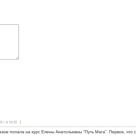
0 г. в 14:32
азом попала на курс Елены Анатольевны "Путь Мага". Первое, что