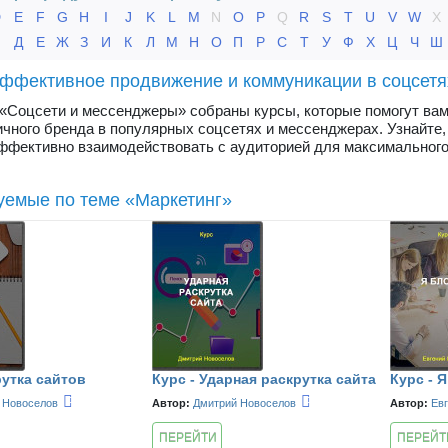
D
E
F
G
H
I
J
K
L
M
N
O
P
Q
R
S
T
U
V
W
X
Г
Д
Е
Ж
З
И
К
Л
М
Н
О
П
Р
С
Т
У
Ф
Х
Ц
Ч
Ш
ффективное продвижение и коммуникации в соцсетя
 «Соцсети и мессенджеры» собраны курсы, которые помогут ва
ичного бренда в популярных соцсетях и мессенджерах. Узнайте, 
ффективно взаимодействовать с аудиторией для максимального
уемые по теме «Маркетинг»
рутка сайтов
Курс - Ударная раскрутка сайта
Курс - 
 Новоселов
Автор:
Дмитрий Новоселов
Автор:
Ев
ПЕРЕЙТИ
ПЕРЕЙТ