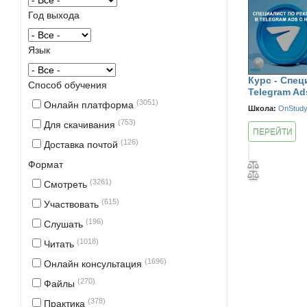
Год выхода
Язык
Курс - Спец
Способ обучения
Telegram Ad
(3051)
Онлайн платформа
Школа:
OnStud
(753)
Для скачивания
ПЕРЕЙТИ
(126)
Доставка почтой
К КУРСУ
Формат
(3261)
Смотреть
(615)
Участвовать
(196)
Слушать
(1018)
Читать
(1696)
Онлайн консультация
(270)
Файлы
(378)
Практика