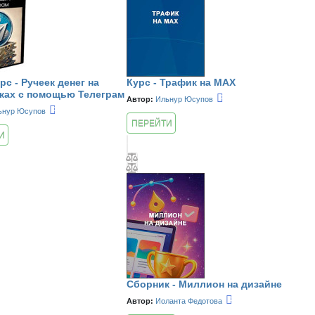
рс - Ручеек денег на
Курс - Трафик на MAX
ках с помощью Телеграм
Автор:
Ильнур Юсупов
ьнур Юсупов
ПЕРЕЙТИ
И
К КУРСУ
Сборник - Миллион на дизайне
Автор:
Иоланта Федотова