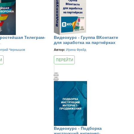
Простейшая Телеграм-
Видеокурс - Группа ВКонтакте
а
для заработка на партнёрках
итрий Чернышов
Автор:
Ирина Фрейд
И
ПЕРЕЙТИ
К КУРСУ
Видеокурс - Подборка
инструкций интернет-