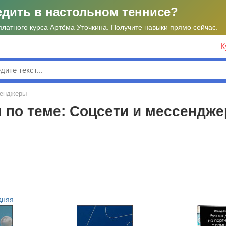
едить в настольном теннисе?
платного курса Артёма Уточкина. Получите навыки прямо сейчас.
К
к
сенджеры
 по теме: Соцсети и мессендж
дняя