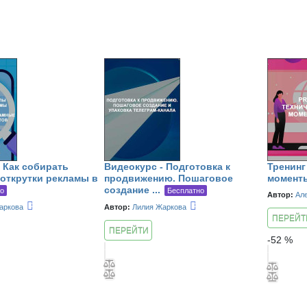
 Как собирать
Видеокурс - Подготовка к
Тренинг
 открутки рекламы в
продвижению. Пошаговое
момент
создание ...
но
Бесплатно
Автор:
Ал
аркова
Автор:
Лилия Жаркова
ПЕРЕЙТ
ПЕРЕЙТИ
К КУРСУ
-
52
%
К КУРСУ