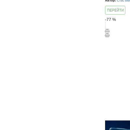
Автор:
Стас Бы
ПЕРЕЙТИ
К КУРСУ
-
77
%