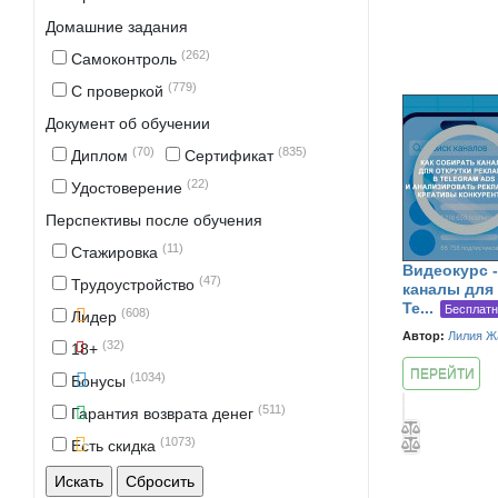
Домашние задания
(262)
Самоконтроль
(779)
С проверкой
Документ об обучении
(70)
(835)
Диплом
Сертификат
(22)
Удостоверение
Перспективы после обучения
(11)
Стажировка
Видеокурс -
(47)
Трудоустройство
каналы для
Te...
Бесплат
(608)
Лидер
Автор:
Лилия Ж
(32)
18+
ПЕРЕЙТИ
(1034)
Бонусы
К КУРСУ
(511)
Гарантия возврата денег
(1073)
Есть скидка