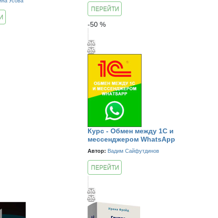
ина Усова
ПЕРЕЙТИ
И
К КУРСУ
-
50
%
Курс - Обмен между 1С и
мессенджером WhatsApp
Автор:
Вадим Сайфутдинов
ПЕРЕЙТИ
К КУРСУ