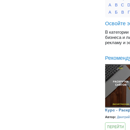
A
B
C
А
Б
В
Освойте э
В категории
бизнеса и л
рекламу и э
Рекоменд
Курс - Раск
Автор:
Дмитрий
ПЕРЕЙТИ