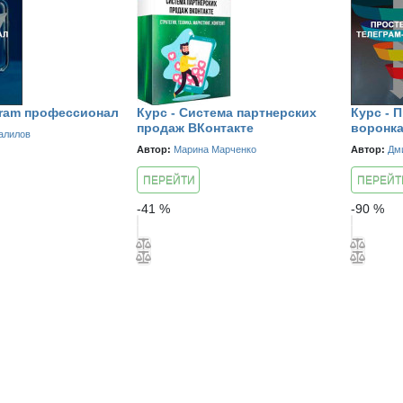
gram профессионал
Курс - Система партнерских
Курс - 
продаж ВКонтакте
воронк
алилов
Автор:
Марина Марченко
Автор:
Дм
ПЕРЕЙТИ
ПЕРЕЙТ
К КУРСУ
К КУРСУ
-
41
%
-
90
%