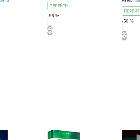
ков
Автор:
Ир
ПЕРЕЙТИ
ПЕРЕЙТ
К КУРСУ
-
96
%
К КУРСУ
-
50
%