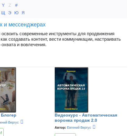
Y
Z
#
Щ
Э
Ю
Я
х и мессенджерах
м освоить современные инструменты для продвижения
как создавать контент, вести коммуникации, настраивать
 охвата и вовлечения.
Я Блогер
Видеокурс - Автоматическая
воронка продаж 2.0
гений Вергус
Автор:
Евгений Вергус
И