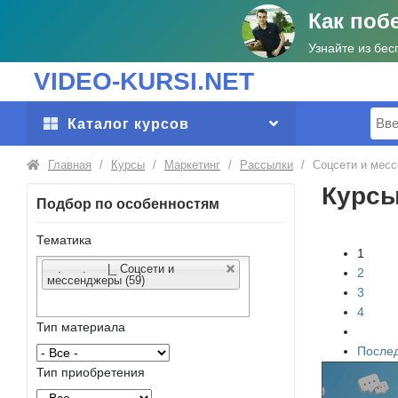
Как поб
Узнайте из бес
VIDEO-KURSI.NET
Поис
Каталог курсов
Главная
/
Курсы
/
Маркетинг
/
Рассылки
/
Соцсети и мес
Курсы
Подбор по особенностям
Тематика
1
. . |_ Соцсети и
2
мессенджеры (59)
3
4
Тип материала
После
Тип приобретения