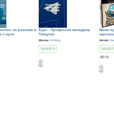
иалист по рекламе в
Курс - Профессия менеджер
Мини-ку
s с нуля
Telegram
партнер
y
Школа:
OnStudy
Автор:
Ил
ПЕРЕЙТИ
ПЕРЕЙТ
К КУРСУ
К КУРСУ
-
80
%