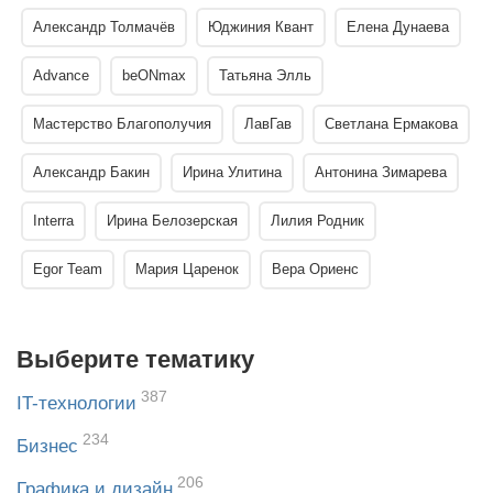
Александр Толмачёв
Юджиния Квант
Елена Дунаева
Advance
beONmax
Татьяна Элль
Мастерство Благополучия
ЛавГав
Светлана Ермакова
Александр Бакин
Ирина Улитина
Антонина Зимарева
Interra
Ирина Белозерская
Лилия Родник
Egor Team
Мария Царенок
Вера Ориенс
Выберите тематику
387
IT-технологии
234
Бизнес
206
Графика и дизайн