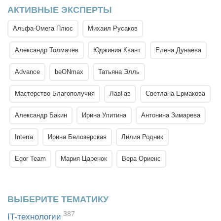
АКТИВНЫЕ ЭКСПЕРТЫ
Альфа-Омега Плюс
Михаил Русаков
Александр Толмачёв
Юджиния Квант
Елена Дунаева
Advance
beONmax
Татьяна Элль
Мастерство Благополучия
ЛавГав
Светлана Ермакова
Александр Бакин
Ирина Улитина
Антонина Зимарева
Interra
Ирина Белозерская
Лилия Родник
Egor Team
Мария Царенок
Вера Ориенс
ВЫБЕРИТЕ ТЕМАТИКУ
387
IT-технологии