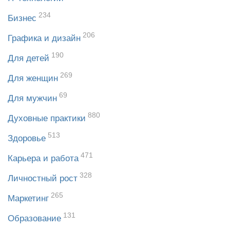
234
Бизнес
206
Графика и дизайн
190
Для детей
269
Для женщин
69
Для мужчин
880
Духовные практики
513
Здоровье
471
Карьера и работа
328
Личностный рост
265
Маркетинг
131
Образование