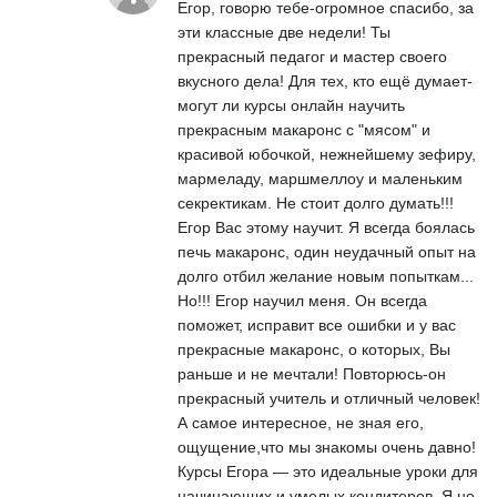
Егор, говорю тебе-огромное спасибо, за
эти классные две недели! Ты
прекрасный педагог и мастер своего
вкусного дела! Для тех, кто ещё думает-
могут ли курсы онлайн научить
прекрасным макаронс с "мясом" и
красивой юбочкой, нежнейшему зефиру,
мармеладу, маршмеллоу и маленьким
секректикам. Не стоит долго думать!!!
Егор Вас этому научит. Я всегда боялась
печь макаронс, один неудачный опыт на
долго отбил желание новым попыткам...
Но!!! Егор научил меня. Он всегда
поможет, исправит все ошибки и у вас
прекрасные макаронс, о которых, Вы
раньше и не мечтали! Повторюсь-он
прекрасный учитель и отличный человек!
А самое интересное, не зная его,
ощущение,что мы знакомы очень давно!
Курсы Егора — это идеальные уроки для
начинающих и умелых кондитеров. Я не