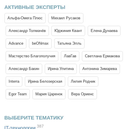
АКТИВНЫЕ ЭКСПЕРТЫ
Альфа-Омега Плюс
Михаил Русаков
Александр Толмачёв
Юджиния Квант
Елена Дунаева
Advance
beONmax
Татьяна Элль
Мастерство Благополучия
ЛавГав
Светлана Ермакова
Александр Бакин
Ирина Улитина
Антонина Зимарева
Interra
Ирина Белозерская
Лилия Родник
Egor Team
Мария Царенок
Вера Ориенс
ВЫБЕРИТЕ ТЕМАТИКУ
387
IT-технологии