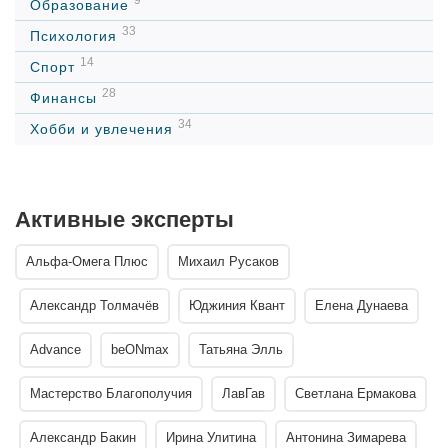
Образование
33
Психология
14
Спорт
28
Финансы
34
Хобби и увлечения
Активные эксперты
Альфа-Омега Плюс
Михаил Русаков
Александр Толмачёв
Юджиния Квант
Елена Дунаева
Advance
beONmax
Татьяна Элль
Мастерство Благополучия
ЛавГав
Светлана Ермакова
Александр Бакин
Ирина Улитина
Антонина Зимарева