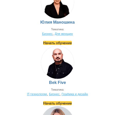
Юлия Маношина
Тематика:
,
Бизнес
Для женщин
Начать обучение
Bek Five
Тематика:
,
,
IT-технологии
Бизнес
Графика и дизайн
Начать обучение