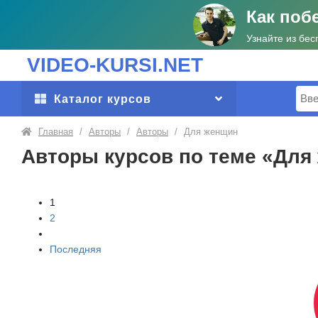
Как поб
Узнайте из бес
VIDEO-KURSI.NET
Поис
Каталог курсов
Главная
/
Авторы
/
Авторы
/
Для женщин
Авторы курсов по теме «Дл
1
2
Последняя