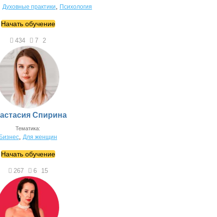
,
,
Духовные практики
Психология
Начать обучение
434
7
2
астасия Спирина
Тематика:
,
Бизнес
Для женщин
Начать обучение
267
6
15