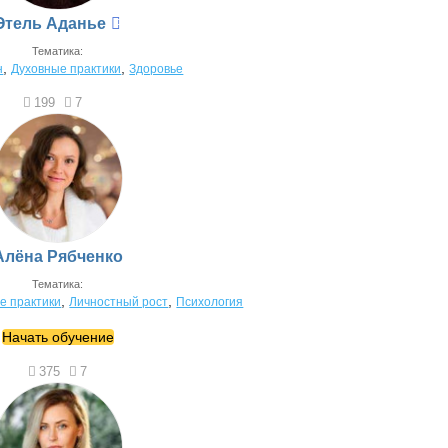
Этель Аданье
Тематика:
,
,
н
Духовные практики
Здоровье
199
7
Алёна Рябченко
Тематика:
,
,
е практики
Личностный рост
Психология
Начать обучение
375
7