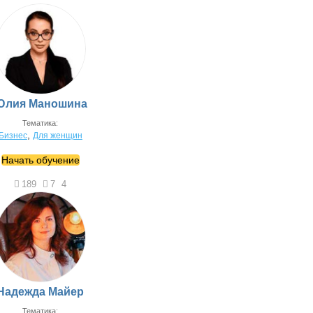
Юлия Маношина
Тематика:
,
Бизнес
Для женщин
Начать обучение
189
7
4
Надежда Майер
Тематика: