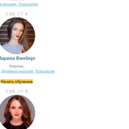
,
я женщин
Психология
141
7
4
Марина Винберг
Тематика:
,
,
Духовные практики
Психология
Начать обучение
376
7
9