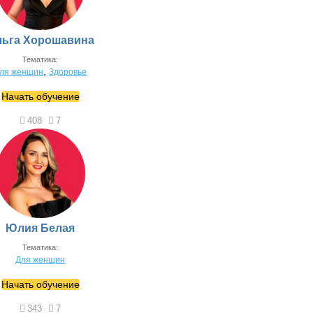
льга Хорошавина
Тематика:
,
ля женщин
Здоровье
Начать обучение
408
7
Юлия Белая
Тематика:
Для женщин
Начать обучение
343
7