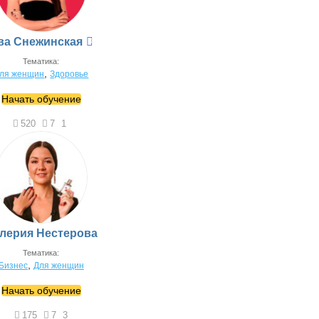
ва Снежинская
Тематика:
,
ля женщин
Здоровье
Начать обучение
520
7
1
лерия Нестерова
Тематика:
,
Бизнес
Для женщин
Начать обучение
175
7
3