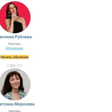
вгения Рублева
Тематика:
Для женщин
Начать обучение
183
7
етлана Морозова
Тематика: