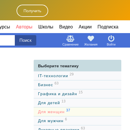
Получить
урсы
Авторы
Школы
Видео
Акции
Подписка
Поиск
Сравнение
Желания
Войти
Выберите тематику
29
IT-технологии
63
Бизнес
15
Графика и дизайн
13
Для детей
37
Для женщин
6
Для мужчин
63
Духовные практики