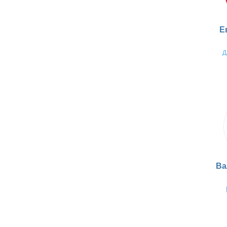
Е
Д
Ва