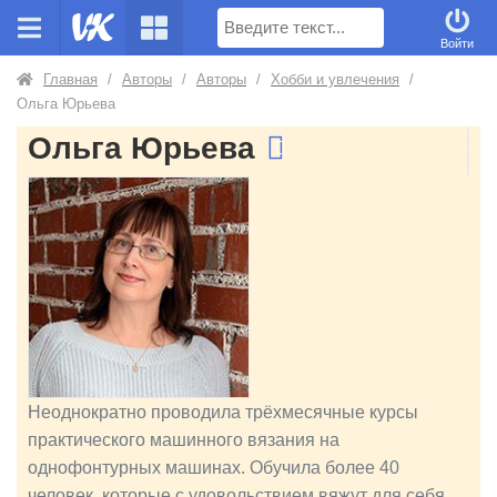
Поиск
Войти
Главная
/
Авторы
/
Авторы
/
Хобби и увлечения
/
Ольга Юрьева
Ольга Юрьева
Неоднократно проводила трёхмесячные курсы
практического машинного вязания на
однофонтурных машинах. Обучила более 40
человек, которые с удовольствием вяжут для себя,