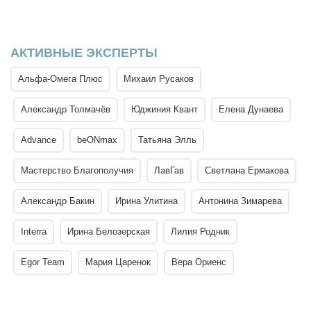
АКТИВНЫЕ ЭКСПЕРТЫ
Альфа-Омега Плюс
Михаил Русаков
Александр Толмачёв
Юджиния Квант
Елена Дунаева
Advance
beONmax
Татьяна Элль
Мастерство Благополучия
ЛавГав
Светлана Ермакова
Александр Бакин
Ирина Улитина
Антонина Зимарева
Interra
Ирина Белозерская
Лилия Родник
Egor Team
Мария Царенок
Вера Ориенс