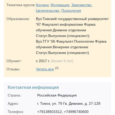
Тематика курсов:
Коучинг
,
Мотивация
,
Замужество
,
Целительство
,
Психология
Образование:
Вуз:Томский государственный университет
'97 Факультет:информатики Форма
обучения:Дневное отделение
Статус:Выпускник (специалист);
Вуз:ТГУ '06 Факультет:Психологии Форма
обучения:Вечернее отделение
Статус:Выпускник (специалист)
Обучает:
с 2017 г.
(более 9 лет)
(7)
Отзывы:
Читать все
Контактная информация
Страна:
Российская Федерация
Адрес:
г. Томск, ул. 79 Гв. Дивизии, д. 27-128
Телефон:
+79138501512, +74996740600