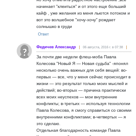
начинает "клеиться" и от этого еще больший
кайф , уже желания из меня льются потоком и
вот это волшебное "хочу-хочу" рождает
солнышко в груди
Ответ
Федичев Александр
06 августа, 2016 г. в 07:38
За почти две недели флеш-моба Павла
Колесова "Новый Я — Новая судьба" -японял
несколько очень важных для себя вещей: во-
первых — все, что у меня сейчас происходит в
жизни — это результат только моих мыслей и
действий; во-вторых — причина практически
всех моих неуспехов — мои внутренние
конфликты; в-третьих — используя технологии
Павла Колесова, я смогу справиться со своими
внутренними конфликтами; в-четвертых — я
это сделаю.
Отдельная благодарность команде Павла