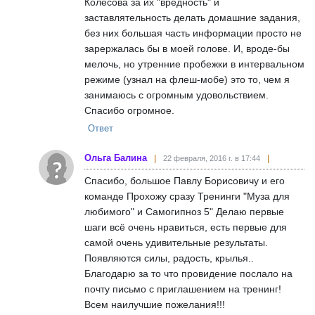
Колесова за их "вредность" и
заставлятельность делать домашние задания,
без них большая часть информации просто не
зарержалась бы в моей голове. И, вроде-бы
мелочь, но утренние пробежки в интервальном
режиме (узнал на флеш-мобе) это то, чем я
занимаюсь с огромным удовольствием.
Спасибо огромное.
Ответ
Ольга Балина
22 февраля, 2016 г. в 17:44
Спасибо, большое Павлу Борисовичу и его
команде Прохожу сразу Тренинги "Муза для
любимого" и Самогипноз 5" Делаю первые
шаги всё очень нравиться, есть первые для
самой очень удивительные результаты.
Появляются силы, радость, крылья..
Благодарю за то что провидение послало на
почту письмо с приглашением на тренинг!
Всем наилучшие пожелания!!!