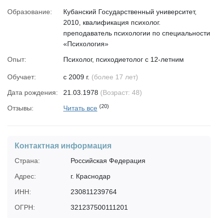
Образование:
Кубанский Государственный университет,
2010, квалификация психолог.
преподаватель психологии по специальности
«Психология»
Опыт:
Психолог, психодиетолог с 12-летним
стажем, коуч ICF, специалист по
Обучает:
с 2009 г.
(более 17 лет)
классическому и эриксоновскому гипнозу,
мастер трансформационных игр и
Дата рождения:
21.03.1978
(Возраст: 48)
добаюкивания;
(20)
Отзывы:
Читать все
Преподаватель психологии;
Маркетолог, предприниматель и
руководитель с 22-летним стажем. Стала
директором медицинской компании в 21 год;
Контактная информация
Член Научного Общества натуральной
Страна:
Российская Федерация
медицины;
Адрес:
г. Краснодар
Ведущая ТВ-программ, психолог проекта
«Бои белых воротничков - 3», «Большая
ИНН:
230811239764
перемена», «Похудей»;
ОГРН:
321237500111201
Автор проектов ЗОЖ-маршрут для компании