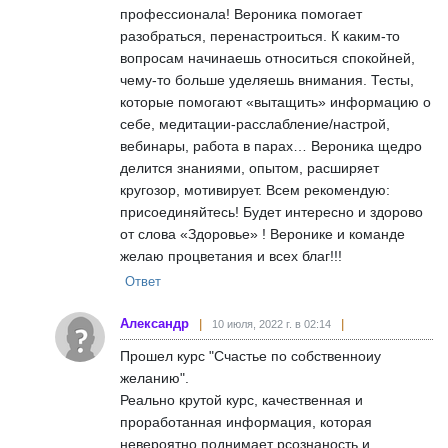
профессионала! Вероника помогает
разобраться, перенастроиться. К каким-то
вопросам начинаешь относиться спокойней,
чему-то больше уделяешь внимания. Тесты,
которые помогают «вытащить» информацию о
себе, медитации-расслабление/настрой,
вебинары, работа в парах… Вероника щедро
делится знаниями, опытом, расширяет
кругозор, мотивирует. Всем рекомендую:
присоединяйтесь! Будет интересно и здорово
от слова «Здоровье» ! Веронике и команде
желаю процветания и всех благ!!!
Ответ
Александр
10 июля, 2022 г. в 02:14
Прошел курс "Счастье по собственноиу
желанию".
Реально крутой курс, качественная и
проработанная информация, которая
невероятно поднимает рсознаность и