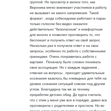
группой. Но просмотр в записи того, как
Вероника мягко вовлекает участников в работу,
не вызывает ни какого напряжения. Такой
формат , когда собеседники работают в парах
только голосом без видео оказался
действительно "безопасным" и комфортным
для многих и позволил проговорить то, что
беспокоит и получить ответ на свой запрос.
Несколько раз я получила ответ и на свои
запросы, особенно по работе с собственными
границами. Очень понравилась работа с
картами . Поначалу было сложно понимать
свои ассоциации. Но с каждым заданием ,
отвечая на вопросы , приходят удивительные
осознания казалось бы очевидных для тебя на
уровне сознания ситуаций совсем под другим
углом. Благодарна так же за технику
проработки детских обид. До курса считала,
что с этим у меня уже все в порядке, давно все
проговорила с родителями и простила. Но во
время курса всплыла видимо очень глубинная