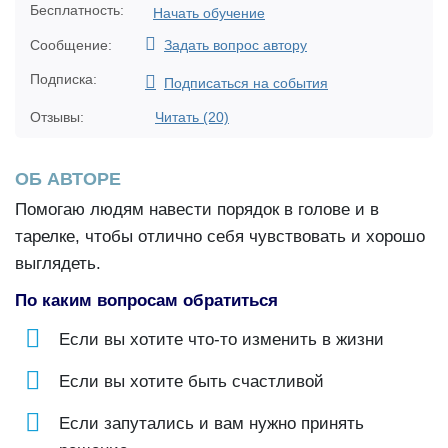
AmWay, «Продажи с любовью», «Похудей в
Бесплатность:
Начать обучение
голове», «Школа осознанного питания»,
Сообщение:
Задать вопрос автору
«Счастье по собственному сценарию»;
Разработчик продающих федеральных
Подписка:
Подписаться на события
стратегий и мероприятий для X-fit, Amway,
Мир здоровья, Молодежный центр г.
Отзывы:
Читать (20)
Краснодара и т.д.;
Специалист медицинского центра I-med г.
ОБ АВТОРЕ
Краснодар;
Преподаватель института IFN;
Помогаю людям навести порядок в голове и в
Бизнес-тренер ICBT;
тарелке, чтобы отлично себя чувствовать и хорошо
Более 10 лет помогаю людям познакомиться
выглядеть.
с собой, навести порядок в голове и в
тарелке, чтобы отлично себя чувствовать и
По каким вопросам обратиться
хорошо выглядеть;
За последние 3 года посетила более 30
Если вы хотите что-то изменить в жизни
городов со своими тренингами от Смоленска
до Владивостока;
Если вы хотите быть счастливой
Владела и управляла спортивными клубами
Если запутались и вам нужно принять
для женщин. Увлекаюсь кулинарией,
путешествиями и йогой. Люблю людей,