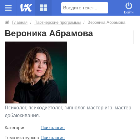
Поиск
Войти
Главная
/
Партнерские программы
/
Вероника Абрамова
Вероника Абрамова
Психолог, психодиетолог, гипнолог, ‌мастер игр, мастер
добаюкивания.
Категория:
Психология
Тематика курсов:
Психология