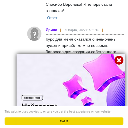
Спасибо Вероника! Я теперь стала
взрослая!
Ответ
Ирина
09 марта, 2022 г. в 21:46
Курс для меня оказался очень-очень
нужен и пришёл ко мне вовремя.
Запросов для создания собственного
сценария счастья было несколько - это и
личные взаимоотношения и отношения
ребёнок - родитель и партнёрские
отношения и самооценка - много всего.
Очень хотелось понять что не так,
почему нет ощущения счастья и
изменить ситуацию.
На момент принятия решения о покупке
курса, было чёткое и настойчивое
This website uses cookies to ensure you get the best experience on our website.
внутреннее требование перемен.
Перейти
Решение приняла мгновенно, на
Got it!
интуиции, очень боялась не успеть