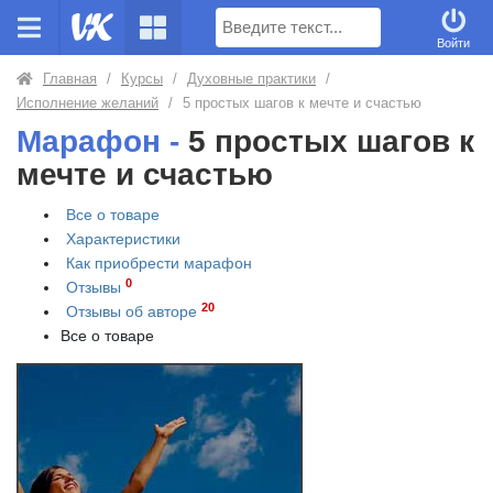
Поиск
Войти
Главная
/
Курсы
/
Духовные практики
/
Исполнение желаний
/
5 простых шагов к мечте и счастью
Марафон -
5 простых шагов к
мечте и счастью
Все о товаре
Характеристики
Как приобрести
марафон
0
Отзывы
20
Отзывы об авторе
Все о товаре