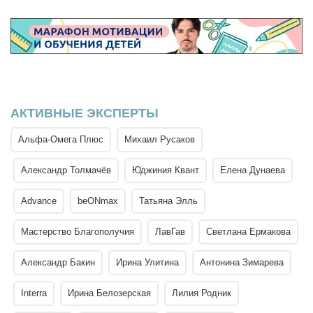
АКТИВНЫЕ ЭКСПЕРТЫ
Альфа-Омега Плюс
Михаил Русаков
Александр Толмачёв
Юджиния Квант
Елена Дунаева
Advance
beONmax
Татьяна Элль
Мастерство Благополучия
ЛавГав
Светлана Ермакова
Александр Бакин
Ирина Улитина
Антонина Зимарева
Interra
Ирина Белозерская
Лилия Родник