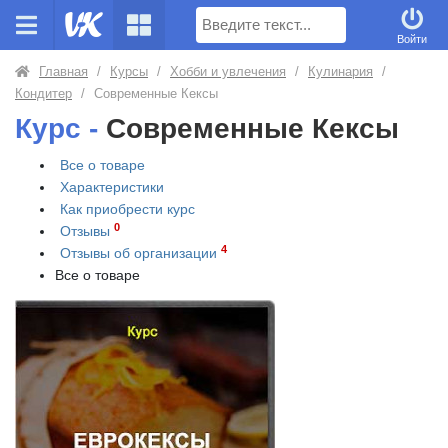
Поиск
Войти
Главная
/
Курсы
/
Хобби и увлечения
/
Кулинария
/
Кондитер
/
Современные Кексы
Курс -
Современные Кексы
Все о товаре
Характеристики
Как приобрести
курс
0
Отзывы
4
Отзывы об организации
Все о товаре