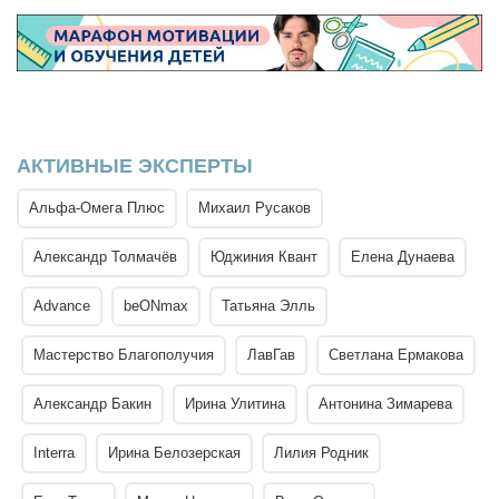
АКТИВНЫЕ ЭКСПЕРТЫ
Альфа-Омега Плюс
Михаил Русаков
Александр Толмачёв
Юджиния Квант
Елена Дунаева
Advance
beONmax
Татьяна Элль
Мастерство Благополучия
ЛавГав
Светлана Ермакова
Александр Бакин
Ирина Улитина
Антонина Зимарева
Interra
Ирина Белозерская
Лилия Родник