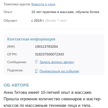
Тематика курсов:
Красота и уход
Опыт:
10 лет практики в массаже, обучила более
500 человек, провела около 2000 массажей
Обучает:
с 2019 г.
(более 7 лет)
лица;
Выпускница школы по медицинскому
тейпированию МТС (Нидерланды);
3 года специалист Академии
Контактная информация
Терапевтического Тейпирования (Россия);
ИНН:
190113783264
Член международной ассоциации
ОГРН:
массажистов;
318237500072343
Специалист по кинезиологии,
Сообщение:
Задать вопрос автору
сертифицированный РАНМ.
Подписка:
Подписаться на события
ОБ АВТОРЕ
Анна Титова имеет 10-летний опыт в массаже.
Прошла огромное количество семинаров и мастер-
классов по массажным техникам лица и тела.