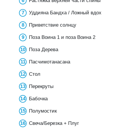
Растяжка верхней части спины
Уддияна Бандха / Ложный вдох
Приветствие солнцу
Поза Воина 1 и поза Воина 2
Поза Дерева
Пасчимотанасана
Стол
Перекруты
Бабочка
Полумостик
Свеча/Березка + Плуг