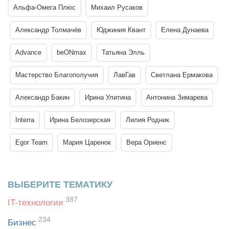
Альфа-Омега Плюс
Михаил Русаков
Александр Толмачёв
Юджиния Квант
Елена Дунаева
Advance
beONmax
Татьяна Элль
Мастерство Благополучия
ЛавГав
Светлана Ермакова
Александр Бакин
Ирина Улитина
Антонина Зимарева
Interra
Ирина Белозерская
Лилия Родник
Egor Team
Мария Царенок
Вера Ориенс
ВЫБЕРИТЕ ТЕМАТИКУ
387
IT-технологии
234
Бизнес