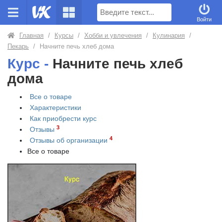
Поиск
Войти
Главная
/
Курсы
/
Хобби и увлечения
/
Кулинария
/
Пекарь
/
Начните печь хлеб дома
Курс -
Начните печь хлеб
дома
Все о товаре
Характеристики
Как приобрести
курс
3
Отзывы
4
Отзывы об организации
Все о товаре