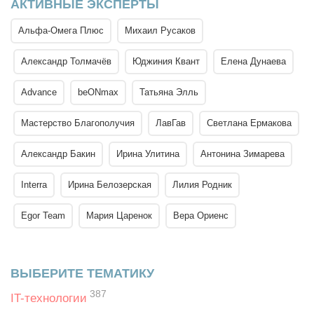
АКТИВНЫЕ ЭКСПЕРТЫ
Альфа-Омега Плюс
Михаил Русаков
Александр Толмачёв
Юджиния Квант
Елена Дунаева
Advance
beONmax
Татьяна Элль
Мастерство Благополучия
ЛавГав
Светлана Ермакова
Александр Бакин
Ирина Улитина
Антонина Зимарева
Interra
Ирина Белозерская
Лилия Родник
Egor Team
Мария Царенок
Вера Ориенс
ВЫБЕРИТЕ ТЕМАТИКУ
387
IT-технологии