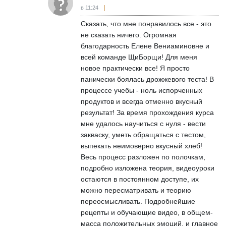
в 11:24
Сказать, что мне понравилось все - это
не сказать ничего. Огромная
благодарность Елене Вениаминовне и
всей команде ЩиБорщи! Для меня
новое практически все! Я просто
панически боялась дрожжевого теста! В
процессе учебы - ноль испорченных
продуктов и всегда отменно вкусный
результат! За время прохождения курса
мне удалось научиться с нуля - вести
закваску, уметь обращаться с тестом,
выпекать неимоверно вкусный хлеб!
Весь процесс разложен по полочкам,
подробно изложена теория, видеоуроки
остаются в постоянном доступе, их
можно пересматривать и теорию
переосмысливать. Подробнейшие
рецепты и обучающие видео, в общем-
масса положительных эмоций, и главное