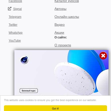
Каталог курсов
Facebook
Авторы
Signal
Онлайн-школы
Telegram
Видео
Twitter
Акции
WhatsApp
О сайте:
YouTube
О проекте
Для авторов
Договор пользования
Использование материалов
Подписка
© 2026, "video-kursi.net". Лучшие тренинги и курсы в одном месте. Все
This website uses cookies to ensure you get the best experience on our website.
права на материалы, находящиеся на сайте, охраняются в соответствии
Перейти
с законодательством..
Got it!