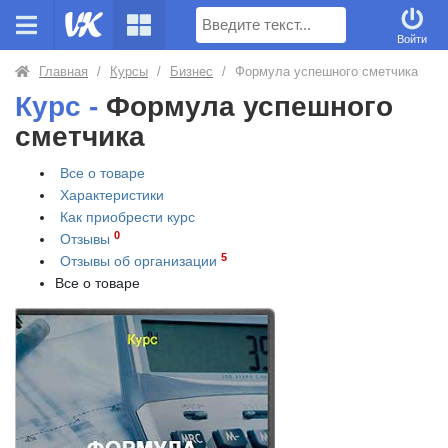
Поиск
Войти
Главная
/
Курсы
/
Бизнес
/
Формула успешного сметчика
Курс -
Формула успешного
сметчика
Все о товаре
Характеристики
Как приобрести
курс
0
Отзывы
5
Отзывы об организации
Все о товаре