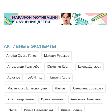
АКТИВНЫЕ ЭКСПЕРТЫ
Альфа-Омега Плюс
Михаил Русаков
Александр Толмачёв
Юджиния Квант
Елена Дунаева
Advance
beONmax
Татьяна Элль
Мастерство Благополучия
ЛавГав
Светлана Ермакова
Александр Бакин
Ирина Улитина
Антонина Зимарева
Interra
Ирина Белозерская
Лилия Родник