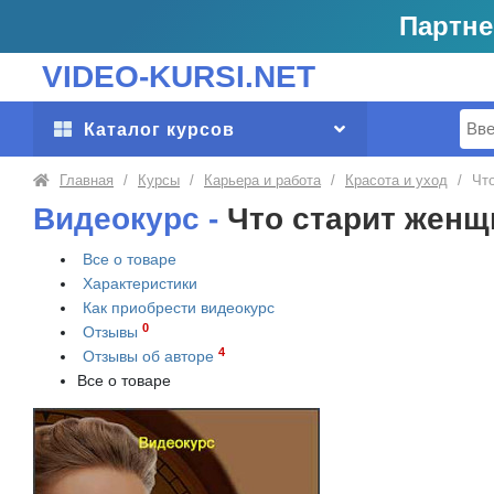
Партне
VIDEO-KURSI.NET
Поис
Каталог курсов
Главная
/
Курсы
/
Карьера и работа
/
Красота и уход
/
Чт
Видеокурс -
Что старит женщ
Все о товаре
Характеристики
Как приобрести
видеокурс
0
Отзывы
4
Отзывы об авторе
Все о товаре