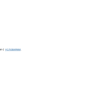
ии с
условиями
.