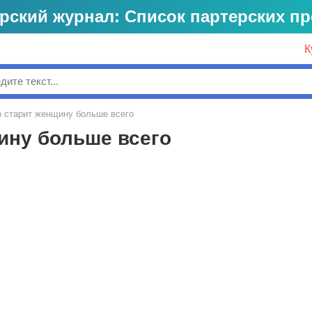
рский журнал: Список партерских п
К
к
о старит женщину больше всего
ину больше всего