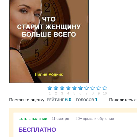
1
2
3
4
5
6
7
8
9
10
6.0
1
Поставьте оценку:
Поделитесь с
РЕЙТИНГ
ГОЛОСОВ
Есть в наличии
11 смотрят
20+ прошли обучение
БЕСПЛАТНО