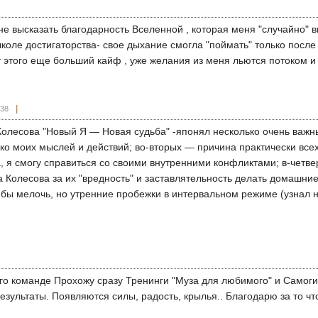
 не высказать благодарность Вселенной , которая меня "случайно"
коле достигаторства- свое дыхание смогла "поймать" только после 
от этого еще больший кайф , уже желания из меня льются потоком и
:38
олесова "Новый Я — Новая судьба" -японял несколько очень важны
ько моих мыслей и действий; во-вторых — причина практически все
 я смогу справиться со своими внутренними конфликтами; в-четве
 Колесова за их "вредность" и заставлятельность делать домашни
е-бы мелочь, но утренние пробежки в интервальном режиме (узнал 
го команде Прохожу сразу Тренинги "Муза для любимого" и Самогип
зультаты. Появляются силы, радость, крылья.. Благодарю за то ч