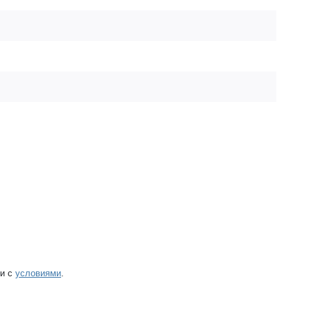
ии с
условиями
.