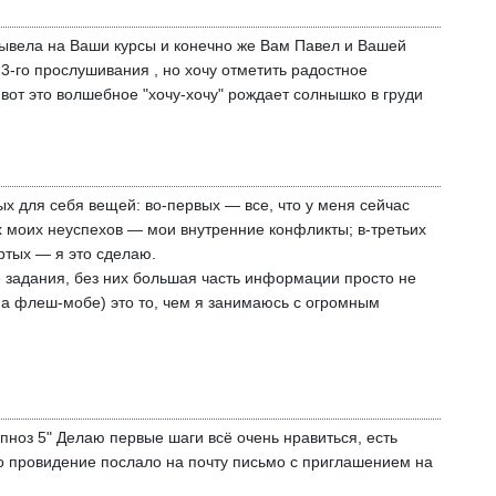
 вывела на Ваши курсы и конечно же Вам Павел и Вашей
3-го прослушивания , но хочу отметить радостное
 вот это волшебное "хочу-хочу" рождает солнышко в груди
х для себя вещей: во-первых — все, что у меня сейчас
х моих неуспехов — мои внутренние конфликты; в-третьих
ртых — я это сделаю.
е задания, без них большая часть информации просто не
на флеш-мобе) это то, чем я занимаюсь с огромным
ноз 5" Делаю первые шаги всё очень нравиться, есть
то провидение послало на почту письмо с приглашением на