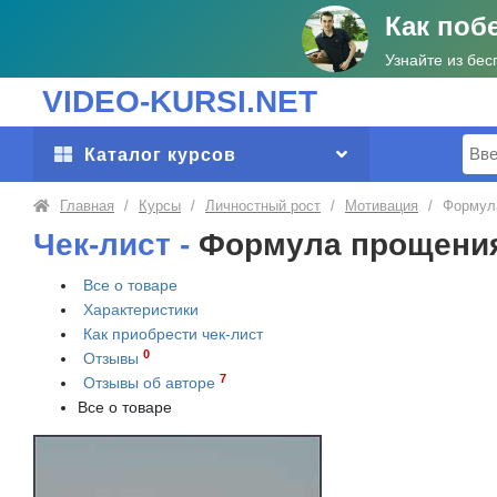
Как поб
Узнайте из бес
VIDEO-KURSI.NET
Поис
Каталог курсов
Главная
/
Курсы
/
Личностный рост
/
Мотивация
/
Формул
Чек-лист -
Формула прощени
Все о товаре
Характеристики
Как приобрести
чек-лист
0
Отзывы
7
Отзывы об авторе
Все о товаре