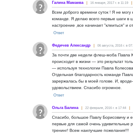
Галина Мамаева
16 января, 2017 г. в 11:19
Всем доброго времени суток ! Я не могу
команде. Я делаю всего первые шаги в ш
настроение ,все начинает "клеиться" и 
Ответ
Федичев Александр
06 августа, 2016 г. в 07
За почти две недели флеш-моба Павла К
происходит в жизни — это результат тол
— используя технологии Павла Колесова,
Отдельная благодарность команде Павла
зарержалась бы в моей голове. И, врод
удовольствием. Спасибо огромное.
Ответ
Ольга Балина
22 февраля, 2016 г. в 17:44
Спасибо, большое Павлу Борисовичу и е
первые для самой очень удивительные ре
тренинг! Всем наилучшие пожелания!!!