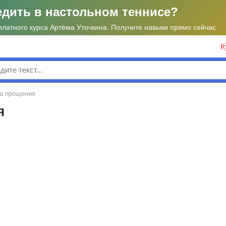
едить в настольном теннисе?
платного курса Артёма Уточкина. Получите навыки прямо сейчас.
К
к
а прощения
я