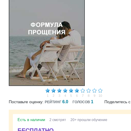
1
2
3
4
5
6
7
8
9
10
6.0
1
Поставьте оценку:
Поделитесь с
РЕЙТИНГ
ГОЛОСОВ
Есть в наличии
2 смотрят
20+ прошли обучение
БЕСПЛАТНО