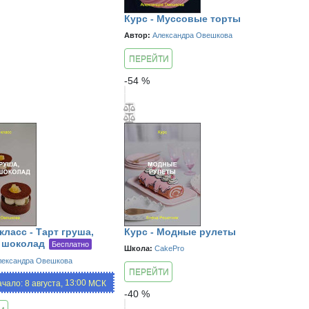
Курс - Муссовые торты
Автор:
Александра Овешкова
ПЕРЕЙТИ
К КУРСУ
-
54
%
класс - Тарт груша,
Курс - Модные рулеты
 шоколад
Бесплатно
Школа:
CakePro
лександра Овешкова
ПЕРЕЙТИ
13:00,
чало: 8 августа,
МСК
К КУРСУ
-
40
%
19:00