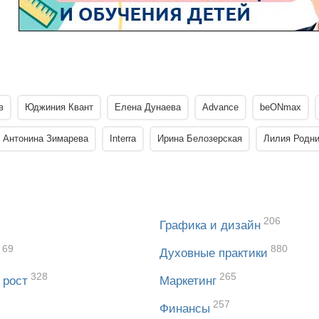
в
Юджиния Квант
Елена Дунаева
Advance
beONmax
Антонина Зимарева
Interra
Ирина Белозерская
Лилия Родни
206
Графика и дизайн
69
880
Духовные практики
328
265
 рост
Маркетинг
257
Финансы