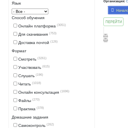
Организация:
C
Язык
Начало
Способ обучения
ПЕРЕЙТИ
(3051)
Онлайн платформа
К
(753)
ЗАНЯТИЮ
Для скачивания
(126)
Доставка почтой
Формат
(3261)
Смотреть
(615)
Участвовать
(196)
Слушать
(1018)
Читать
(1696)
Онлайн консультация
(270)
Файлы
(378)
Практика
Домашние задания
(262)
Самоконтроль