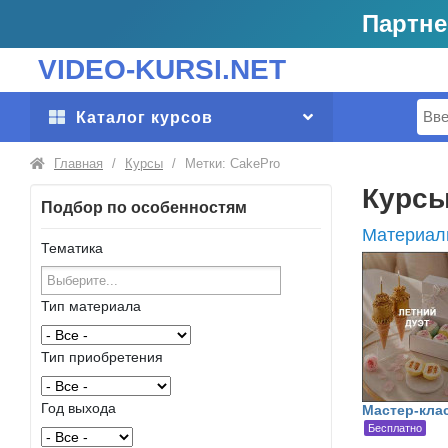
Партне
VIDEO-KURSI.NET
Поис
Каталог курсов
Главная
/
Курсы
/
Метки: CakePro
Курсы
Подбор по особенностям
Материал
Тематика
Тип материала
Тип приобретения
Год выхода
Мастер-клас
Бесплатно