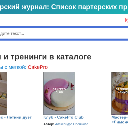
рский журнал: Список партерских п
К
к
 и тренинги в каталоге
ы с меткой:
CakePro
с - Летний дуэт
Клуб - CakePro Club
Мастер-
«Лимон
Автор:
Александра Овешкова