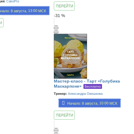
ия:
CakePro
ПЕРЕЙТИ
13:00,
чало: 8 августа,
МСК
К КУРСУ
-
31
%
19:00
И
ИЮ
Мастер-класс - Тарт «Голубика
Маскарпоне»
Бесплатно
Тренер:
Александра Овешкова
10.00,
Начало: 8 августа,
МСК
13:00,
16:00,
ПЕРЕЙТИ
19:00
К
ЗАНЯТИЮ