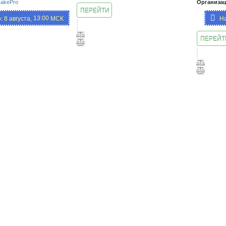
akePro
Организац
ПЕРЕЙТИ
13:00,
: 8 августа,
МСК
На
К КУРСУ
19:00
ПЕРЕЙТ
К
ЗАНЯТ