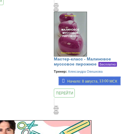
И
ИЮ
Мастер-класс - Малиновое
муссовое пирожное
Бесплатно
Тренер:
Александра Овешкова
13:00,
Начало: 8 августа,
МСК
19:00
ПЕРЕЙТИ
К
ЗАНЯТИЮ