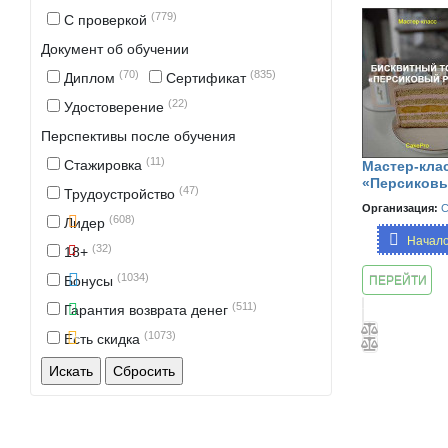
(779)
С проверкой
Документ об обучении
(70)
(835)
Диплом
Сертификат
(22)
Удостоверение
Перспективы после обучения
(11)
Стажировка
Мастер-кла
«Персиковы
(47)
Трудоустройство
Организация:
C
(608)
Лидер
Начало
(32)
18+
(1034)
Бонусы
ПЕРЕЙТИ
К
(511)
Гарантия возврата денег
ЗАНЯТИЮ
(1073)
Есть скидка