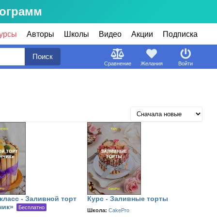
рограмм
урсы
Авторы
Школы
Видео
Акции
Подписка
Поиск
Сравнение
Желания
Войти
класс - Заливной торт
Курс - Заливные торты
чик»
Бесплатно
Школа:
CakePro