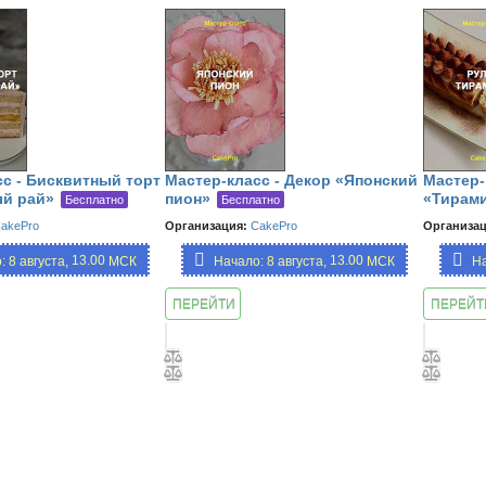
сс - Бисквитный торт
Мастер-класс - Декор «Японский
Мастер-
й рай»
пион»
«Тирам
Бесплатно
Бесплатно
akePro
Организация:
CakePro
Организац
13.00,
13.00,
: 8 августа,
МСК
Начало: 8 августа,
МСК
На
19:00
19:00
ПЕРЕЙТИ
ПЕРЕЙТ
К
К
ЗАНЯТИЮ
ЗАНЯТ