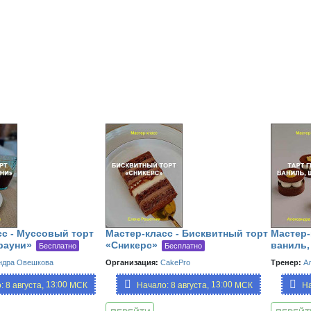
сс - Муссовый торт
Мастер-класс - Бисквитный торт
Мастер-
рауни»
«Сникерс»
ваниль,
Бесплатно
Бесплатно
ндра Овешкова
Организация:
CakePro
Тренер:
А
13:00,
13:00,
: 8 августа,
МСК
Начало: 8 августа,
МСК
На
19:00
19:00