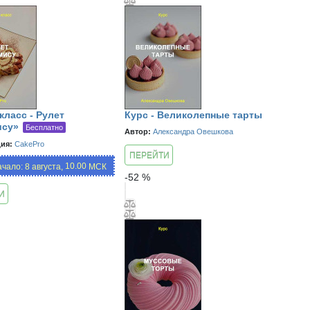
класс - Рулет
Курс - Великолепные тарты
ису»
Бесплатно
Автор:
Александра Овешкова
ия:
CakePro
ПЕРЕЙТИ
10.00,
чало: 8 августа,
МСК
К КУРСУ
-
52
%
13:00,
16:00,
И
19:00
ИЮ