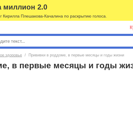
а миллион 2.0
г Кирилла Плешакова-Качалина по раскрытию голоса.
К
к
ое здоровье
/
Прививки в роддоме, в первые месяцы и годы жизни
е, в первые месяцы и годы жи