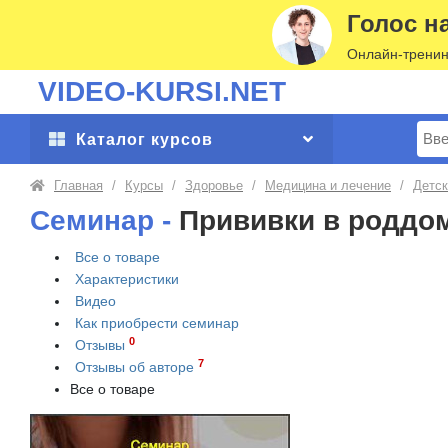
Голос н
Онлайн-тренин
VIDEO-KURSI.NET
Поис
Каталог курсов
Главная
/
Курсы
/
Здоровье
/
Медицина и лечение
/
Детск
Семинар -
Прививки в роддом
Все о товаре
Характеристики
Видео
Как приобрести
семинар
0
Отзывы
7
Отзывы об авторе
Все о товаре