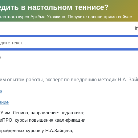
едить в настольном теннисе?
платного курса Артёма Уточкина. Получите навыки прямо сейчас.
К
к
а
ним опытом работы, эксперт по внедрению методик Н.А. Зай
й
ание
У им. Ленина, направление: педагогика;
КиПРО, курсы повышения квалификации
пройденных курсов у Н.А.Зайцева;
ция 8 детских и семейных клубов в Москве и Подмосковье (четы