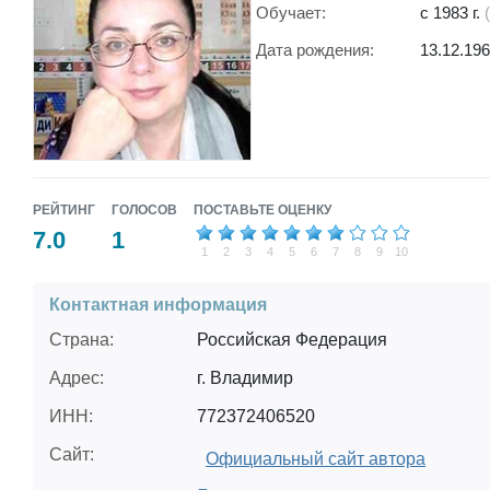
Обучает:
с 1983 г.
Более 30
Дата рождения:
13.12.19
Более 30
Более 50
Более 10
РЕЙТИНГ
ГОЛОСОВ
ПОСТАВЬТЕ ОЦЕНКУ
7.0
1
1
2
3
4
5
6
7
8
9
10
Контактная информация
Страна:
Российская Федерация
Адрес:
г. Владимир
ИНН:
772372406520
Сайт:
Официальный сайт автора