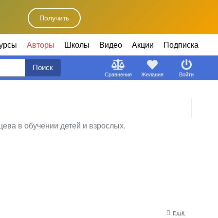
Получить
урсы
Авторы
Школы
Видео
Акции
Подписка
Поиск
Сравнение
Желания
Войти
цева в обучении детей и взрослых.
Ещё
ре клуба с нуля и четыре в качестве соорганизатора);