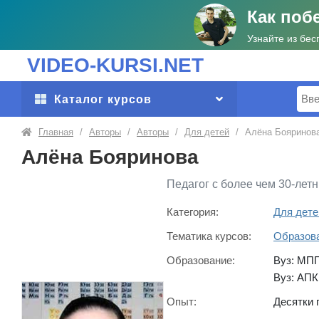
Как поб
Узнайте из бес
VIDEO-KURSI.NET
Поис
Каталог курсов
Главная
/
Авторы
/
Авторы
/
Для детей
/
Алёна Бояринов
Алёна Бояринова
Педагог с более чем 30-лет
Категория:
Для дете
Тематика курсов:
Образов
Образование:
Вуз: МПГ
Вуз: АП
Опыт:
Десятки 
Организа