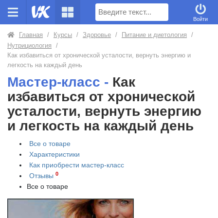
Поиск
Войти
Главная
/
Курсы
/
Здоровье
/
Питание и диетология
/
Нутрициология
/
Как избавиться от хронической усталости, вернуть энергию и
легкость на каждый день
Мастер-класс -
Как
избавиться от хронической
усталости, вернуть энергию
и легкость на каждый день
Все о товаре
Характеристики
Как приобрести
мастер-класс
0
Отзывы
Все о товаре