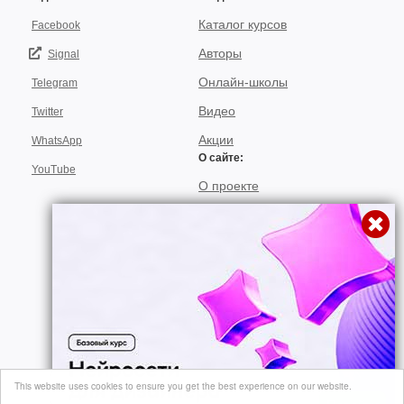
Каталог курсов
Facebook
Авторы
Signal
Онлайн-школы
Telegram
Видео
Twitter
Акции
WhatsApp
О сайте:
YouTube
О проекте
Для авторов
Договор пользования
Использование материалов
Подписка
© 2026, "video-kursi.net". Лучшие тренинги и курсы в одном месте. Все
This website uses cookies to ensure you get the best experience on our website.
права на материалы, находящиеся на сайте, охраняются в соответствии
с законодательством..