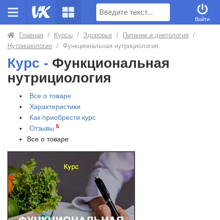
Поиск
Войти
Главная
/
Курсы
/
Здоровье
/
Питание и диетология
/
Нутрициология
/
Функциональная нутрициология
Курс -
Функциональная
нутрициология
Все о товаре
Характеристики
Как приобрести
курс
5
Отзывы
Все о товаре