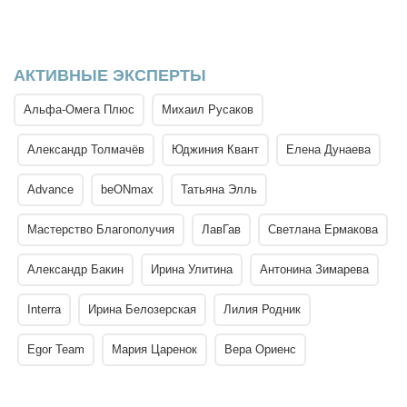
АКТИВНЫЕ ЭКСПЕРТЫ
Альфа-Омега Плюс
Михаил Русаков
Александр Толмачёв
Юджиния Квант
Елена Дунаева
Advance
beONmax
Татьяна Элль
Мастерство Благополучия
ЛавГав
Светлана Ермакова
Александр Бакин
Ирина Улитина
Антонина Зимарева
Interra
Ирина Белозерская
Лилия Родник
Egor Team
Мария Царенок
Вера Ориенс