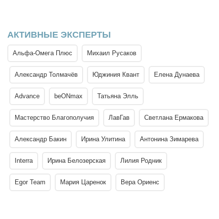
АКТИВНЫЕ ЭКСПЕРТЫ
Альфа-Омега Плюс
Михаил Русаков
Александр Толмачёв
Юджиния Квант
Елена Дунаева
Advance
beONmax
Татьяна Элль
Мастерство Благополучия
ЛавГав
Светлана Ермакова
Александр Бакин
Ирина Улитина
Антонина Зимарева
Interra
Ирина Белозерская
Лилия Родник
Egor Team
Мария Царенок
Вера Ориенс