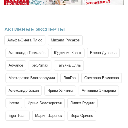
АКТИВНЫЕ ЭКСПЕРТЫ
Альфа-Омега Плюс
Михаил Русаков
Александр Толмачёв
Юджиния Квант
Елена Дунаева
Advance
beONmax
Татьяна Элль
Мастерство Благополучия
ЛавГав
Светлана Ермакова
Александр Бакин
Ирина Улитина
Антонина Зимарева
Interra
Ирина Белозерская
Лилия Родник
Egor Team
Мария Царенок
Вера Ориенс