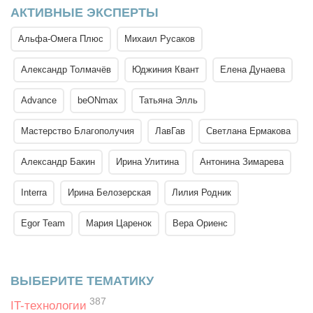
АКТИВНЫЕ ЭКСПЕРТЫ
Альфа-Омега Плюс
Михаил Русаков
Александр Толмачёв
Юджиния Квант
Елена Дунаева
Advance
beONmax
Татьяна Элль
Мастерство Благополучия
ЛавГав
Светлана Ермакова
Александр Бакин
Ирина Улитина
Антонина Зимарева
Interra
Ирина Белозерская
Лилия Родник
Egor Team
Мария Царенок
Вера Ориенс
ВЫБЕРИТЕ ТЕМАТИКУ
387
IT-технологии