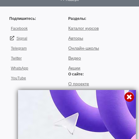
Подпишитесь:
Разделы:
Каталог курсов
Facebook
Авторы
Signal
Онлайн-школы
Telegram
Видео
Twitter
Акции
WhatsApp
О сайте:
YouTube
О проекте
Для авторов
Договор пользования
Использование материалов
Подписка