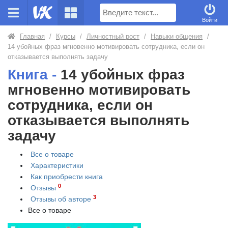
Поиск
Войти
Главная
/
Курсы
/
Личностный рост
/
Навыки общения
/
14 убойных фраз мгновенно мотивировать сотрудника, если он
отказывается выполнять задачу
Книга -
14 убойных фраз
мгновенно мотивировать
сотрудника, если он
отказывается выполнять
задачу
Все о товаре
Характеристики
Как приобрести
книга
0
Отзывы
3
Отзывы об авторе
Все о товаре