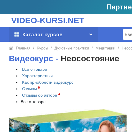
Партне
VIDEO-KURSI.NET
Поис
Каталог курсов
Главная
/
Курсы
/
Духовные практики
/
Медитации
/
Неос
Видеокурс -
Неосостояние
Все о товаре
Характеристики
Как приобрести
видеокурс
0
Отзывы
4
Отзывы об авторе
Все о товаре