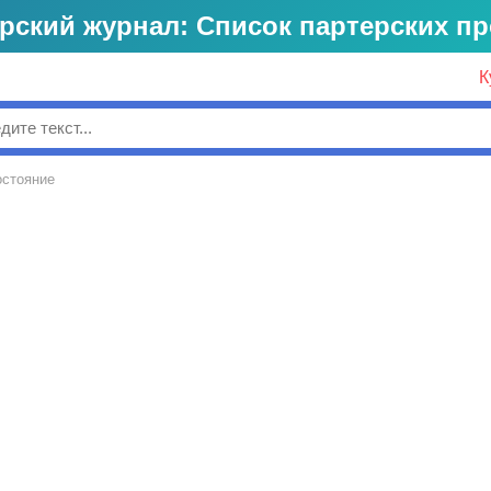
рский журнал: Список партерских п
К
к
остояние