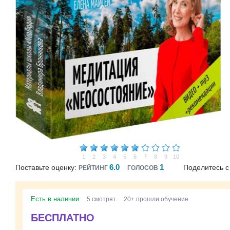
1
2
3
4
5
6
7
8
9
10
6.0
1
Поставьте оценку:
Поделитесь с
РЕЙТИНГ
ГОЛОСОВ
Есть в наличии
5 смотрят
20+ прошли обучение
БЕСПЛАТНО