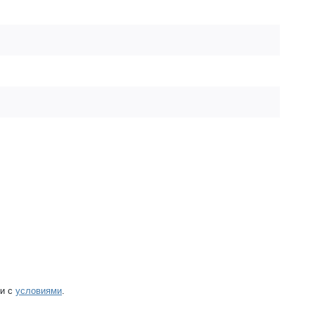
ии с
условиями
.