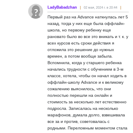
LadyBabadzhan
02 мая, 2024 г. в 20:44
Первый раз на Advance наткнулась лет 5
назад, тогда у них еще была оффлайн-
школа, но первому ребенку еще
рановато было во все это вникать и т. к. у
всех курсов есть сроки действия я
отложила это решение до нужных
времен, а потом вообще забыла.
Вспомнила, когда у старшего ребенка
начались трудности с обучением в 3-м
классе, хотела, чтобы он начал ходить в
оффлайн-школу Advance и к великому
сожалению выяснилось, что они
полностью перешли на онлайн и
стоимость за несколько лет естественно
подросла. Записалась на несколько
марафонов, думала долго, взвешивала
все за и против, советовалась с
родными. Переломным моментом стала