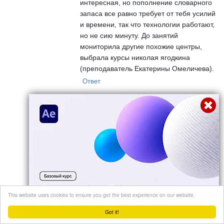
интересная, но пополнение словарного
запаса все равно требует от тебя усилий
и времени, так что технологии работают,
но не сию минуту. До занятий
мониторила другие похожие центры,
выбрала курсы николая ягодкина
(преподаватель Екатерины Омеличева).
Ответ
Нияз Галямов
19 октября, 2016 г. в 21:46
Смотрел несколько вебинаров школы
Advanced. И очень завидую тем, кто
живет в Петербурге! Так как в Казани
этой школы нет. К большому сожалению.
Изучаю язык 2 год. Методы, которые
дает Николай Якодкин, отлично по
полнили арсенал методов изучения
This website uses cookies to ensure you get the best experience on our website.
языка. Вебинар 'вся грамматика за три
Перейти
часа' не дало ни чего нового, т.к. С
Got it!
временами проблем нет. Но долл