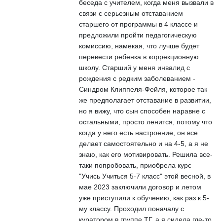
беседа с учителем, когда меня вызвали в
связи с серьезным отставанием
старшего от программы в 4 классе и
предложили пройти педагогическую
комиссию, намекая, что лучше будет
перевести ребенка в коррекционную
школу. Старший у меня инвалид с
рождения с редким заболеванием -
Синдром Клиппеля-Фейля, которое так
же предполагает отставание в развитии,
но я вижу, что сын способен наравне с
остальными, просто ленится, потому что
когда у него есть настроение, он все
делает самостоятельно и на 4-5, а я не
знаю, как его мотивировать. Решила все-
таки попробовать, приобрела курс
"Учись Учиться 5-7 класс" этой весной, в
мае 2023 заключили договор и летом
уже приступили к обучению, как раз к 5-
му классу. Проходил поначалу с
куратором в группе ТГ, а я сидела где-то