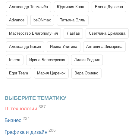
Александр Толмачёв
Юджиния Квант
Елена Дунаева
Advance
beONmax
Татьяна Элль
Мастерство Благополучия
ЛавГав
Светлана Ермакова
Александр Бакин
Ирина Улитина
Антонина Зимарева
Interra
Ирина Белозерская
Лилия Родник
Egor Team
Мария Царенок
Вера Ориенс
ВЫБЕРИТЕ ТЕМАТИКУ
387
IT-технологии
234
Бизнес
206
Графика и дизайн