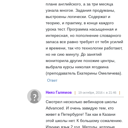
плане английского, а за три месяца
узнала многое. Задания продуманы,
выстроены логически. Содержат и
теорию, и практику, в конце каждого
урока тест. Программа насыщенная и
интересная, но пополнение словарного
запаса все равно требует от тебя усилий
и времени, так что технологии работают,
но не сию минуту. До занятий
мониторила другие похожие центры,
выбрала курсы николая ягодкина
(преподаватель Екатерины Омеличева).
Ответ
Нияз Галямов
19 октября, 2016 г. в 21:46
Смотрел несколько вебинаров школы
Advanced. И очень завидую тем, кто
живет в Петербурге! Так как в Казани
этой школы нет. К большому сожалению.
Изучаю язык 2 год. Методы, которые