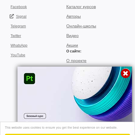
Каталог курсов
Facebook
Авторы
Signal
Онлайн-школы
Telegram
Видео
Twitter
Акции
WhatsApp
О сайте:
YouTube
О проекте
Для авторов
Договор пользования
Использование материалов
Подписка
© 2026, "video-kursi.net". Лучшие тренинги и курсы в одном месте. Все
This website uses cookies to ensure you get the best experience on our website.
права на материалы, находящиеся на сайте, охраняются в соответствии
Перейти
с законодательством..