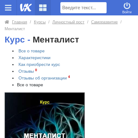
Поиск
Войти
Главная
/
Курсы
/
Личностный рост
/
Саморазвитие
/
Менталист
Курс -
Менталист
Все о товаре
Характеристики
Как приобрести
курс
0
Отзывы
4
Отзывы об организации
Все о товаре