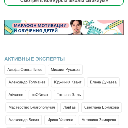
Смотреть все курсы школы «Викиум»
АКТИВНЫЕ ЭКСПЕРТЫ
Альфа-Омега Плюс
Михаил Русаков
Александр Толмачёв
Юджиния Квант
Елена Дунаева
Advance
beONmax
Татьяна Элль
Мастерство Благополучия
ЛавГав
Светлана Ермакова
Александр Бакин
Ирина Улитина
Антонина Зимарева