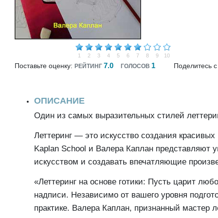
1
2
3
4
5
6
7
8
9
10
7.0
1
Поставьте оценку:
Поделитесь с
РЕЙТИНГ
ГОЛОСОВ
ОПИСАНИЕ
Один из самых выразительных стилей леттери
Леттеринг — это искусство создания красивых
Kaplan School и Валера Каплан представляют у
искусством и создавать впечатляющие произв
«Леттеринг на основе готики: Пусть царит люб
надписи. Независимо от вашего уровня подгото
практике. Валера Каплан, признанный мастер 