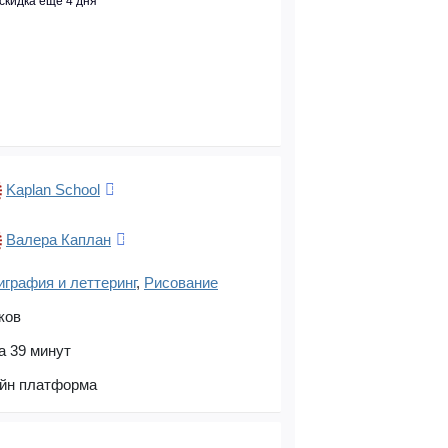
скидка еще 4 дня
Kaplan School
Валера Каплан
графия и леттеринг
,
Рисование
ков
а 39 минут
йн платформа