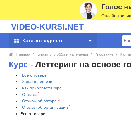
Голос н
Онлайн-тренин
VIDEO-KURSI.NET
Поис
Каталог курсов
Главная
/
Курсы
/
Хобби и увлечения
/
Рисование
/
Калли
Курс -
Леттеринг на основе г
Все о товаре
Характеристики
Как приобрести
курс
0
Отзывы
2
Отзывы об авторе
1
Отзывы об организации
Все о товаре