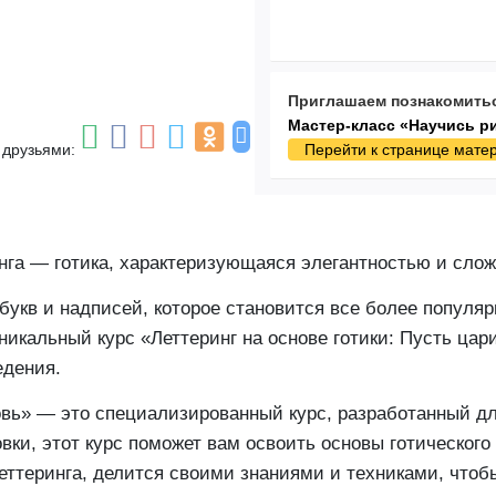
Приглашаем познакомитьс
Мастер-класс «Научись р
 друзьями:
Перейти к странице мате
нга — готика, характеризующаяся элегантностью и сло
 букв и надписей, которое становится все более попул
никальный курс «Леттеринг на основе готики: Пусть ца
едения.
овь» — это специализированный курс, разработанный для
вки, этот курс поможет вам освоить основы готического
леттеринга, делится своими знаниями и техниками, что