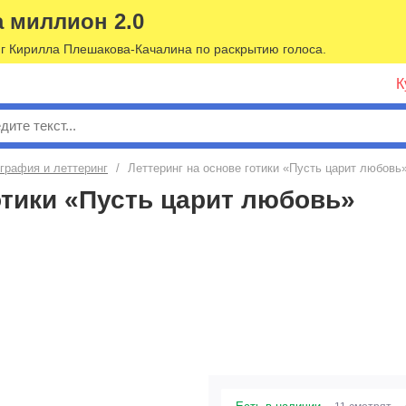
а миллион 2.0
г Кирилла Плешакова-Качалина по раскрытию голоса.
К
к
графия и леттеринг
/
Леттеринг на основе готики «Пусть царит любовь
отики «Пусть царит любовь»