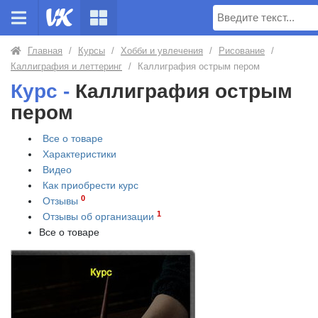
Поиск
Главная
/
Курсы
/
Хобби и увлечения
/
Рисование
/
Каллиграфия и леттеринг
/
Каллиграфия острым пером
Курс -
Каллиграфия острым
пером
Все о товаре
Характеристики
Видео
Как приобрести
курс
0
Отзывы
1
Отзывы об организации
Все о товаре