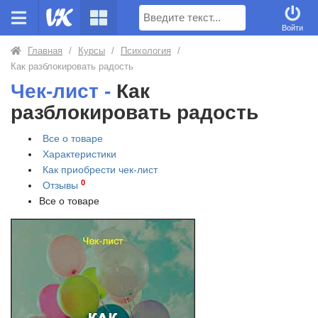
Поиск
Войти
Главная
/
Курсы
/
Психология
/
Как разблокировать радость
Чек-лист -
Как
разблокировать радость
Все о товаре
Характеристики
Как приобрести
чек-лист
0
Отзывы
Все о товаре