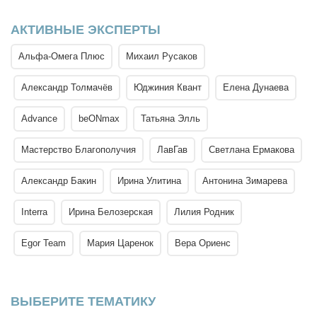
АКТИВНЫЕ ЭКСПЕРТЫ
Альфа-Омега Плюс
Михаил Русаков
Александр Толмачёв
Юджиния Квант
Елена Дунаева
Advance
beONmax
Татьяна Элль
Мастерство Благополучия
ЛавГав
Светлана Ермакова
Александр Бакин
Ирина Улитина
Антонина Зимарева
Interra
Ирина Белозерская
Лилия Родник
Egor Team
Мария Царенок
Вера Ориенс
ВЫБЕРИТЕ ТЕМАТИКУ