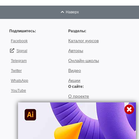
Наверх
Подпишитесь:
Разделы:
Каталог курсов
Facebook
Авторы
Signal
Онлайн-школы
Telegram
Видео
Twitter
Акции
WhatsApp
О сайте:
YouTube
О проекте
Для авторов
Договор пользования
Использование материалов
Подписка