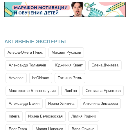
АКТИВНЫЕ ЭКСПЕРТЫ
Альфа-Омега Плюс
Михаил Русаков
Александр Толмачёв
Юджиния Квант
Елена Дунаева
Advance
beONmax
Татьяна Элль
Мастерство Благополучия
ЛавГав
Светлана Ермакова
Александр Бакин
Ирина Улитина
Антонина Зимарева
Interra
Ирина Белозерская
Лилия Родник
Egor Team
Мария Царенок
Вера Ориенс