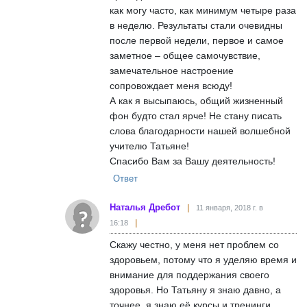
как могу часто, как минимум четыре раза
в неделю. Результаты стали очевидны
после первой недели, первое и самое
заметное – общее самочувствие,
замечательное настроение
сопровождает меня всюду!
А как я высыпаюсь, общий жизненный
фон будто стал ярче! Не стану писать
слова благодарности нашей волшебной
учителю Татьяне!
Спасибо Вам за Вашу деятельность!
Ответ
Наталья Дребот
11 января, 2018 г. в
16:18
Скажу честно, у меня нет проблем со
здоровьем, потому что я уделяю время и
внимание для поддержания своего
здоровья. Но Татьяну я знаю давно, а
точнее, я знаю её курсы и тренинги,