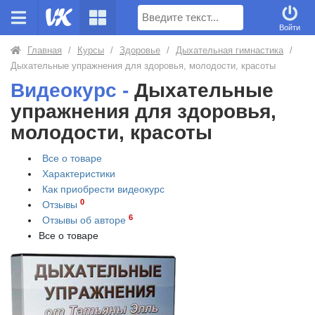
Поиск
Войти
Главная
/
Курсы
/
Здоровье
/
Дыхательная гимнастика
/
Дыхательные упражнения для здоровья, молодости, красоты
Видеокурс -
Дыхательные
упражнения для здоровья,
молодости, красоты
Все о товаре
Характеристики
Как приобрести
видеокурс
0
Отзывы
6
Отзывы об авторе
Все о товаре