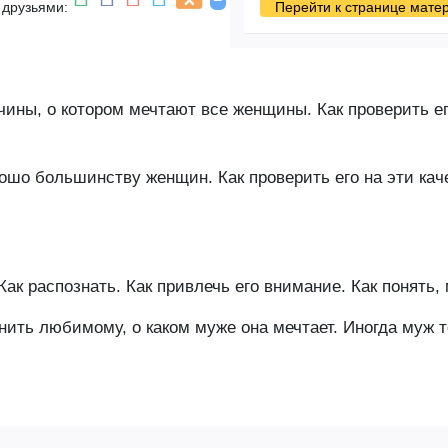
 друзьями:
Перейти к странице мате
чины, о котором мечтают все женщины. Как проверить ег
ошо большинству женщин. Как проверить его на эти каче
. Как распознать. Как привлечь его внимание. Как понят
ить любимому, о каком муже она мечтает. Иногда муж то