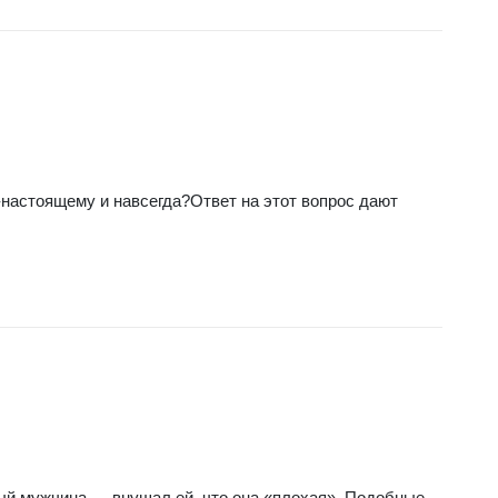
-настоящему и навсегда?Ответ на этот вопрос дают
мый мужчина — внушал ей, что она «плохая». Подобные