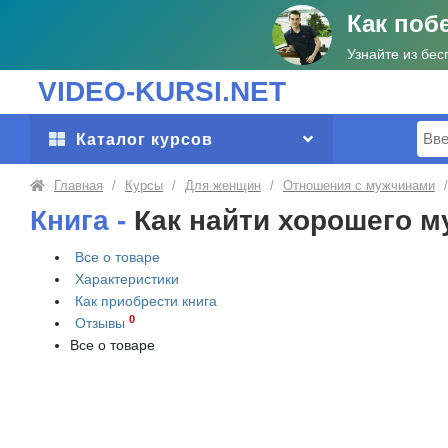
Как поб
Узнайте из бес
VIDEO-KURSI.NET
Поис
Каталог курсов
Главная
/
Курсы
/
Для женщин
/
Отношения с мужчинами
/
Книга -
Как найти хорошего м
Все о товаре
Характеристики
Как приобрести
книга
0
Отзывы
Все о товаре