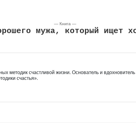
— Книга —
орошего мужа, который ищет х
ых методик счастливой жизни. Основатель и вдохновитель
одики счастья».