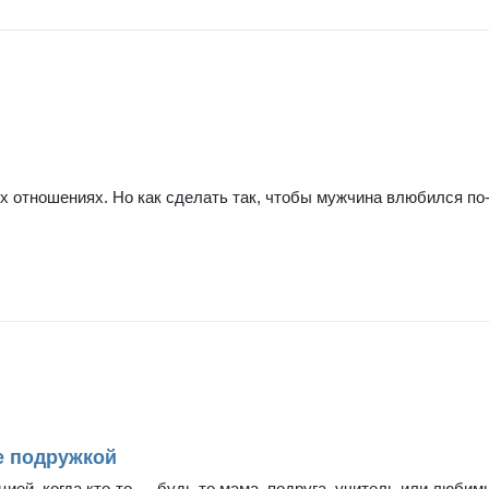
х отношениях. Но как сделать так, чтобы мужчина влюбился по
бе подружкой
цией, когда кто-то — будь то мама, подруга, учитель или люби