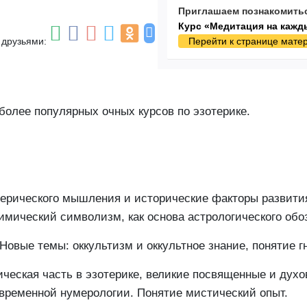
Приглашаем познакомитьс
Курс «Медитация на кажд
 друзьями:
Перейти к странице мате
более популярных очных курсов по эзотерике.
терического мышления и исторические факторы развити
мический символизм, как основа астрологического обоз
овые темы: оккультизм и оккультное знание, понятие г
ическая часть в эзотерике, великие посвященные и дух
овременной нумерологии. Понятие мистический опыт.