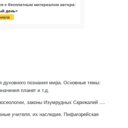
я с бесплатным материалом автора:
ый день»
риала
я духовного познания мира. Основные темы:
начения планет и т.д.
носеологии, законы Изумрудных Скрижалей ....
овные учителя, их наследие. Пифагорейская