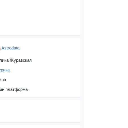
Astrodata
лика Журавская
ерика
ков
йн платформа