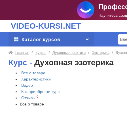
Професс
Научитесь соз
VIDEO-KURSI.NET
Поис
Каталог курсов
Главная
/
Курсы
/
Духовные практики
/
Эзотерика
/
Духов
Курс -
Духовная эзотерика
Все о товаре
Характеристики
Видео
Как приобрести
курс
0
Отзывы
Все о товаре