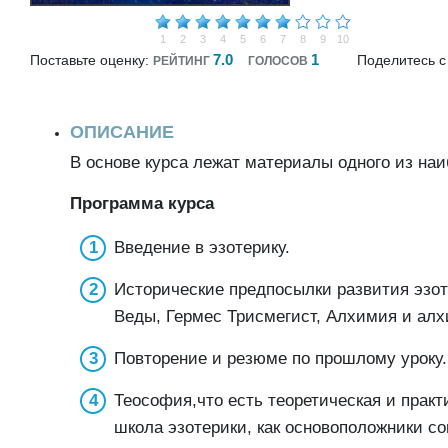
1
2
3
4
5
6
7
8
9
10
7.0
1
Поставьте оценку:
Поделитесь с
РЕЙТИНГ
ГОЛОСОВ
ОПИСАНИЕ
В основе курса лежат материалы одного из наи
Программа курса
Введение в эзотерику.
Исторические предпосылки развития эзо
Веды, Гермес Трисмегист, Алхимия и алхи
Повторение и резюме по прошлому уроку.Н
Теософия,что есть теоретическая и практ
школа эзотерики, как основоположники с