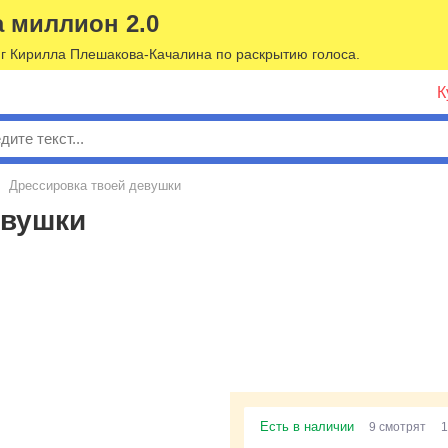
а миллион 2.0
г Кирилла Плешакова-Качалина по раскрытию голоса.
К
к
Дрессировка твоей девушки
евушки
Есть в наличии
9 смотрят
1