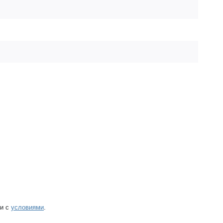
ии с
условиями
.