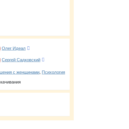
Олег Идеал
Сергей Садковский
шения с женщинами
,
Психология
скачивания