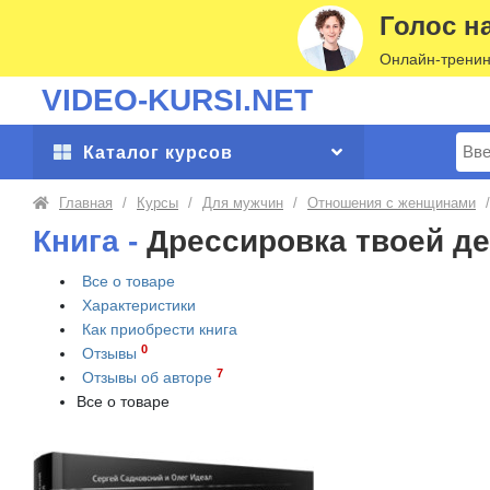
Голос н
Онлайн-тренин
VIDEO-KURSI.NET
Поис
Каталог курсов
Главная
/
Курсы
/
Для мужчин
/
Отношения с женщинами
/
Книга -
Дрессировка твоей д
Все о товаре
Характеристики
Как приобрести
книга
0
Отзывы
7
Отзывы об авторе
Все о товаре