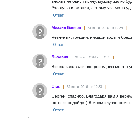
вложив не одну тысячу, мужику жалко буд
Это душа и эмоции, а этому ува мало уделя
Ответ
Михаил Беляев
31 июля, 2016 г. в 12:34
Четкие инструкции, никакой воды и бреда
Ответ
Львович
31 июля, 2016 г. в 12:33
Всегда задавался вопросом, как можно у
Ответ
Стас
31 июля, 2016 г. в 12:33
Сергей, спасибо. Благодаря вам я верну
он тоже подойдет) В моем случае помогл
Ответ